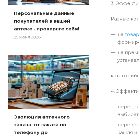
3. Эффект
Персональные данные
Разные кат
покупателей в вашей
аптеке - проверьте себя!
на
това
25 июня 2026
формиро
на прем
устанавл
категорийн
4. Эффекти
нерецеп
выбират
Эволюция аптечного
заказа: от заказа по
перекре
телефону до
кашля и 