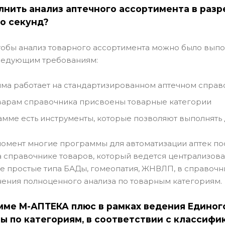
лнить анализ аптечного ассортимента в разр
о секунд?
чтобы анализ товарного ассортимента можно было вып
следующим требованиям:
ма работает на стандартизированном аптечном справ
варам справочника присвоены товарные категории
амме есть инструменты, которые позволяют выполнять
омент многие программы для автоматизации аптек по
а справочнике товаров, который ведется централизован
е простые типа БАДы, гомеопатия, ЖНВЛП, в справочни
ения полноценного анализа по товарным категориям.
мме М-АПТЕКА плюс в рамках ведения Едино
ы по категориям, в соответствии с классифи