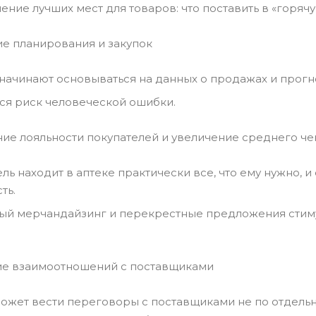
ние лучших мест для товаров: что поставить в «горячую»
ие планирования и закупок
 начинают основываться на данных о продажах и прогно
ся риск человеческой ошибки.
ие лояльности покупателей и увеличение среднего че
ль находит в аптеке практически все, что ему нужно, 
ть.
ый мерчандайзинг и перекрестные предложения стиму
ние взаимоотношений с поставщиками
может вести переговоры с поставщиками не по отдель