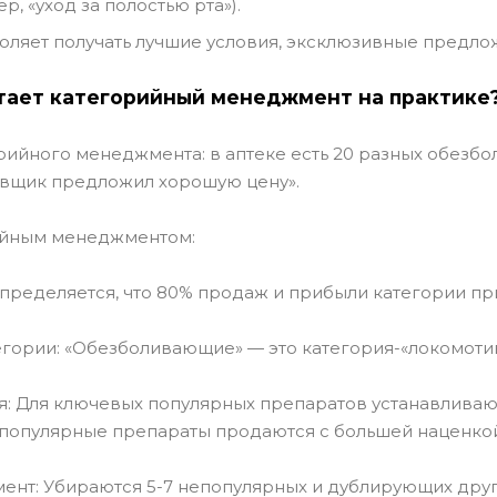
р, «уход за полостью рта»).
воляет получать лучшие условия, эксклюзивные предл
тает категорийный менеджмент на практике
рийного менеджмента: в аптеке есть 20 разных обезб
авщик предложил хорошую цену».
ийным менеджментом:
 Определяется, что 80% продаж и прибыли категории пр
тегории: «Обезболивающие» — это категория-«локомотив
ия: Для ключевых популярных препаратов устанавлива
популярные препараты продаются с большей наценкой
мент: Убираются 5-7 непопулярных и дублирующих дру