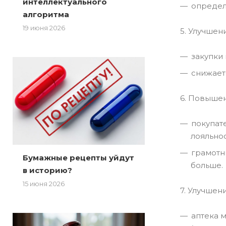
интеллектуального
определе
алгоритма
19 июня 2026
5. Улучшен
закупки
снижает
6. Повышен
покупате
лояльнос
грамотн
Бумажные рецепты уйдут
больше.
в историю?
15 июня 2026
7. Улучше
аптека 