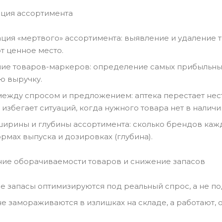
ация ассортимента
ция «мертвого» ассортимента: выявление и удаление т
т ценное место.
ие товаров-маркеров: определение самых прибыльных
ю выручку.
между спросом и предложением: аптека перестает нес
 избегает ситуаций, когда нужного товара нет в наличи
ширины и глубины ассортимента: сколько брендов кажд
рмах выпуска и дозировках (глубина).
ние оборачиваемости товаров и снижение запасов
е запасы оптимизируются под реальный спрос, а не по
не замораживаются в излишках на складе, а работают,