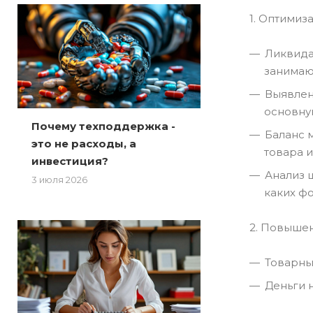
1. Оптимиз
Ликвида
занимаю
Выявлен
основну
Почему техподдержка -
Баланс 
это не расходы, а
товара и
инвестиция?
Анализ 
3 июля 2026
каких фо
2. Повыше
Товарны
Деньги 