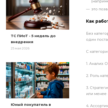
(наприме
это поз
Как рабо
Без катего
ТС ПИоТ - 5 недель до
один пост
внедрения
25 мая 2026
С категор
1. Анализ:
2. Роль ка
3. Стратег
или менее 
Юный покупатель в
4. Ассорти