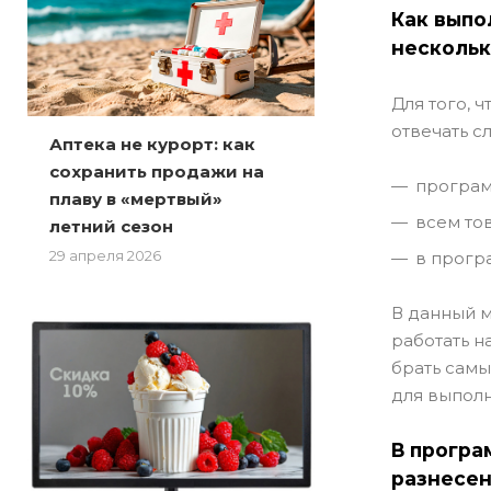
Как выпо
нескольк
Для того, 
отвечать 
Аптека не курорт: как
сохранить продажи на
програм
плаву в «мертвый»
всем то
летний сезон
29 апреля 2026
в прогр
В данный м
работать н
брать самы
для выполн
В програ
разнесен