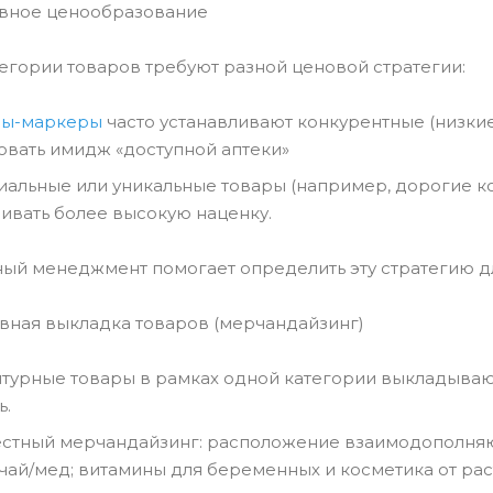
ивное ценообразование
егории товаров требуют разной ценовой стратегии:
ры-маркеры
часто устанавливают конкурентные (низкие
вать имидж «доступной аптеки»
иальные или уникальные товары (например, дорогие к
ивать более высокую наценку.
ый менеджмент помогает определить эту стратегию д
вная выкладка товаров (мерчандайзинг)
турные товары в рамках одной категории выкладывают
ь.
стный мерчандайзинг: расположение взаимодополняю
чай/мед; витамины для беременных и косметика от рас