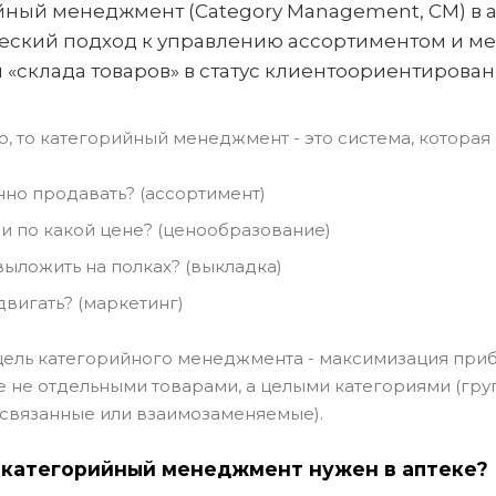
ный менеджмент (Category Management, CM) в апт
еский подход к управлению ассортиментом и ме
 «склада товаров» в статус клиентоориентирован
о, то категорийный менеджмент - это система, которая
нно продавать? (ассортимент)
 и по какой цене? (ценообразование)
выложить на полках? (выкладка)
двигать? (маркетинг)
ель категорийного менеджмента - максимизация приб
 не отдельными товарами, а целыми категориями (гру
связанные или взаимозаменяемые).
 категорийный менеджмент нужен в аптеке?