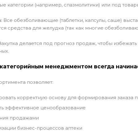
е категории (например, спазмолитики) или под товары
а: Все обезболивающие (таблетки, капсулы, саше) выст
я средства для желудка (так как многие обезболиваю
: Закупка делается под прогноз продаж, чтобы избежа
ных.
 категорийным менеджментом всегда начинае
ортимента позволяет:
овать корректную основу для формирования заказа 
ть эффективное ценообразование
ния продажами
изации бизнес-процессов аптеки