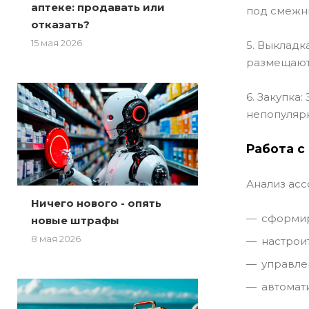
аптеке: продавать или
под смежны
отказать?
15 мая 2026
5. Выкладк
размещаютс
6. Закупка
непопуляр
Работа с
Анализ асс
Ничего нового - опять
сформир
новые штрафы
8 мая 2026
настрои
управле
автомат