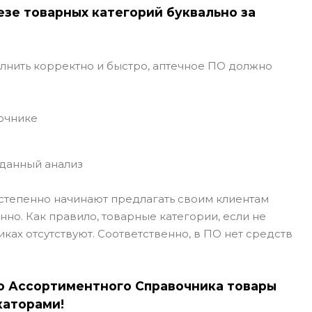
езе товарных категорий буквально за
олнить корректно и быстро, аптечное ПО должно
очнике
 данный анализ
степенно начинают предлагать своим клиентам
но. Как правило, товарные категории, если не
ках отсутствуют. Соответственно, в ПО нет средств
го Ассортиментного Справочника товары
каторами!