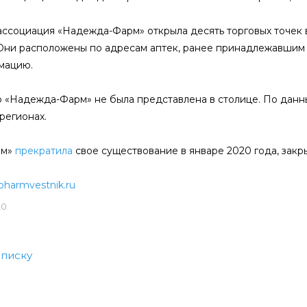
ассоциация «Надежда-Фарм» открыла десять торговых точек 
Они расположены по адресам аптек, ранее принадлежавшим 
мацию.
р «Надежда-Фарм» не была представлена в столице. По данн
 регионах.
рм»
прекратила
свое существование в январе 2020 года, закры
pharmvestnik.ru
20
списку