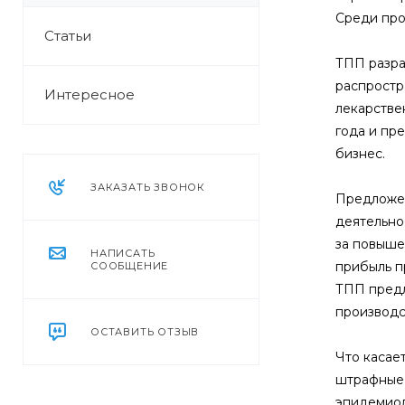
Среди про
Статьи
ТПП разра
распростр
Интересное
лекарстве
года и пр
бизнес.
ЗАКАЗАТЬ ЗВОНОК
Предложен
деятельнос
за повыше
НАПИСАТЬ
прибыль п
СООБЩЕНИЕ
ТПП предл
производс
ОСТАВИТЬ ОТЗЫВ
Что касае
штрафные 
эпидемиол