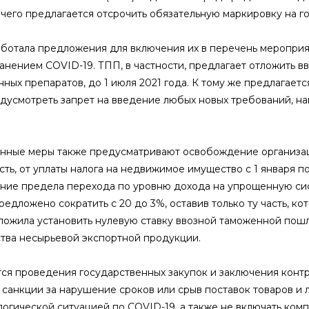
чего предлагается отсрочить обязательную маркировку на г
ботала предложения для включения их в перечень мероприят
анением COVID-19. ТПП, в частности, предлагает отложить в
нных препаратов, до 1 июля 2021 года. К тому же предлагае
едусмотреть запрет на введение любых новых требований, 
ные меры также предусматривают освобождение организац
ть, от уплаты налога на недвижимое имущество с 1 января п
ние предела перехода по уровню дохода на упрощенную сис
редложено сократить с 20 до 3%, оставив только ту часть, к
ожила установить нулевую ставку ввозной таможенной пошл
тва несырьевой экспортной продукции.
тся проведения государственных закупок и заключения конт
санкции за нарушение сроков или срыв поставок товаров и л
огической ситуацией по COVID-19, а также не включать ком