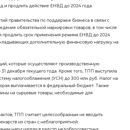
од и продлить действие ЕНВД до 2024 года.
ий правительства по поддержке бизнеса в связи с
ведение обязательной маркировки товаров, в том числе
тся продлить срок применения режима ЕНВД до 2024
накладывающих дополнительную финансовую нагрузку на
ий, которые осуществляют производственную
о 31 декабря текущего года. Кроме того, ТПП выступила
тему налогооблажения (УСН) до 300 млн руб. Налог на
оторая выплачивается в федеральный бюджет. Также
ины на сырьевые товары, необходимые для
рактов, ТПП считает целесообразным не вводить
екарств из стран с неблагоприятной
пании-нарушители в реестр недобросовестных