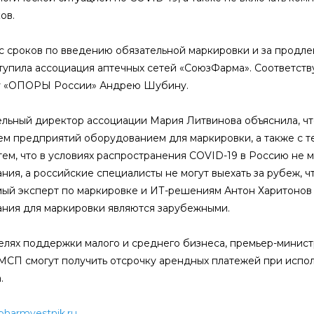
ов.
с сроков по введению обязательной маркировки и за продл
тупила ассоциация аптечных сетей «СоюзФарма». Соответст
у «ОПОРЫ России» Андрею Шубину.
льный директор ассоциации Мария Литвинова объяснила, чт
м предприятий оборудованием для маркировки, а также с т
 тем, что в условиях распространения COVID-19 в Россию не 
ния, а российские специалисты не могут выехать за рубеж, ч
ый эксперт по маркировке и ИТ-решениям Антон Харитонов в
ния для маркировки являются зарубежными.
целях поддержки малого и среднего бизнеса, премьер-мини
МСП смогут получить отсрочку арендных платежей при испо
.
pharmvestnik.ru