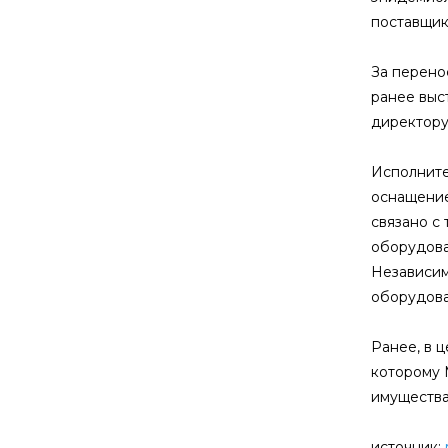
поставщик
За перено
ранее выс
директор
Исполните
оснащение
связано с
оборудова
Независим
оборудова
Ранее, в 
которому 
имущества
источник: