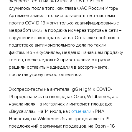
экспресс-тесты на антитела к COVID-19. Это
случилось после того, как глава ФАС России Игорь
Артемьев заявил, что «использовать тест-системы
против COVID-19 могут только квалифицированные
медработники», а продажа их через торговые сети –
нарушение законодательства. Он также сообщил о
подготовке антимонопольного дела по таким
фактам. Во «Вкусвилле», недавно начавшем продажу
тестов, после недолгой приостановки отгрузок
решили оставить медизделия в ассортименте,
посчитав угрозу несостоятельной.
Экспресс-тесты на антитела IgG и IgM к COVID-
19 продавались на площадках Ozon, Wildberries, а с
начала июля – в магазинах и интернет-площадке
«Вкусвилла». На 14 июля, как
отмечали
«РИА
Новости», на Wildberries было представлено 19
предложений различных продавцов, на Ozon – 18