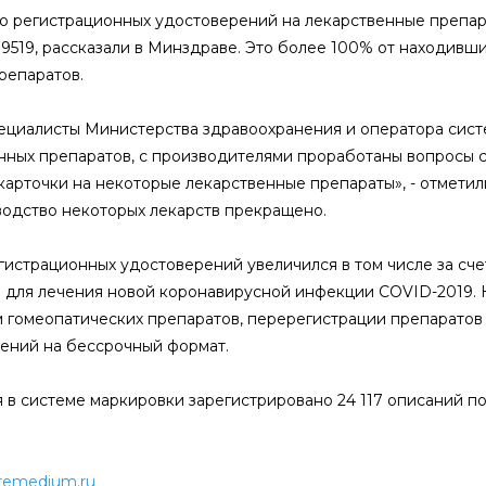
о регистрационных удостоверений на лекарственные препара
 9519, рассказали в Минздраве. Это более 100% от находивши
репаратов.
ециалисты Министерства здравоохранения и оператора сист
нных препаратов, с производителями проработаны вопросы 
карточки на некоторые лекарственные препараты», - отметил
водство некоторых лекарств прекращено.
гистрационных удостоверений увеличился в том числе за сче
 для лечения новой коронавирусной инфекции COVID-2019. Кр
 гомеопатических препаратов, перерегистрации препаратов
ений на бессрочный формат.
я в системе маркировки зарегистрировано 24 117 описаний по
remedium.ru