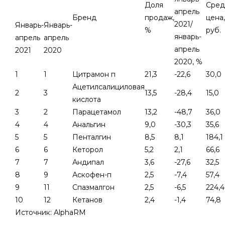
Доля
Сред
апрель
Бренд
продаж,
цена,
2021/
Январь-
Январь-
%
руб.
январь-
апрель
апрель
апрель
2021
2020
2020, %
1
1
Цитрамон п
21,3
-22,6
30,0
Ацетилсалициловая
2
3
13,5
-28,4
15,0
кислота
3
2
Парацетамол
13,2
-48,7
36,0
4
4
Анальгин
9,0
-30,3
35,6
5
5
Пенталгин
8,5
8,1
184,1
6
6
Кеторол
5,2
2,1
66,6
7
7
Андипал
3,6
-27,6
32,5
8
9
Аскофен-п
2,5
-7,4
57,4
9
11
Спазмалгон
2,5
-6,5
224,4
10
12
Кетанов
2,4
-1,4
74,8
Источник: AlphaRM