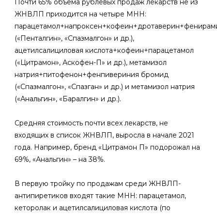
Почти 65% объема рублевых продаж лекарств не из
ЖНВЛП приходится на четыре МНН:
парацетамол+напроксен+кофеин+дротаверин+фенирам
(«Пенталгин», «Спазмалгон» и др.),
ацетилсалициловая кислота+кофеин+парацетамол
(«Цитрамон», Аскофен-П» и др.), метамизол
натрия+питофенон+фенпивериния бромид
(«Спазмалгон», «Спазган» и др.) и метамизол натрия
(«Анальгин», «Баралгин» и др.).
Средняя стоимость почти всех лекарств, не
входящих в список ЖНВЛП, выросла в начале 2021
года. Например, бренд «Цитрамон П» подорожал на
69%, «Анальгин» – на 38%.
В первую тройку по продажам среди ЖНВЛП-
антипиретиков входят такие МНН: парацетамол,
кеторолак и ацетилсалициловая кислота (по