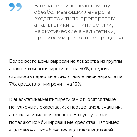
В терапевтическую группу
обезболивающих лекарств
входят три типа препаратов:
анальгетики-антипиретики,
наркотические анальгетики,
противомигренозные средства.
Более всего цены выросли на лекарства из группы
анальгетики-антипиретики – на 50%, средняя
стоимость наркотических анальгетиков выросла на
7%, средств от мигрени – на 13%.
К анальгетикам-антипиретикам относятся такие
популярные лекарства, как парацетамол, анальгин,
ацетилсалициловая кислота. В группу также
попадают комбинированные средства, например,
«Цитрамон» – комбинация ацетилсалициловой