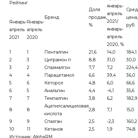
Рейтинг
январь-
Доля
Сред
апрель
Бренд
продаж,
цена,
2021/
Январь-
Январь-
%
руб.
январь-
апрель
апрель
апрель
2021
2020
2020, %
1
1
Пенталгин
21,6
14,0
184,1
2
3
Цитрамон п
8,8
31,0
30,0
3
2
Спазмалгон
7,7
7,2
224,4
4
4
Парацетамол
6,6
39,4
36,0
5
6
Кеторол
4,8
6,0
66,6
6
5
Анальгин
4,4
-4,1
35,6
7
7
Темпалгин
3,8
6,2
182,9
Ацетилсалициловая
8
8
2,8
7,1
15,0
кислота
9
9
Спазган
2,5
-2,3
160,2
10
11
Кетанов
2,5
1,9
74,8
Источник: AlphaRM