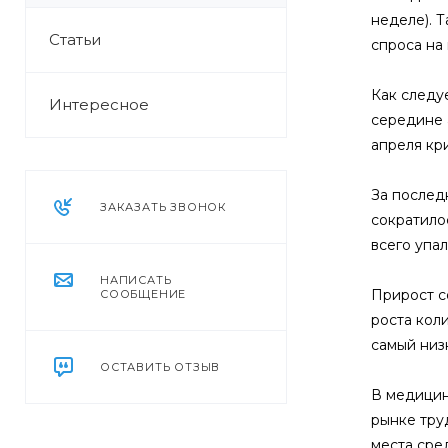
неделе). 
Статьи
спроса на
Как следу
Интересное
середине 
апреля кр
За послед
ЗАКАЗАТЬ ЗВОНОК
сократило
всего упал
НАПИСАТЬ
Прирост с
СООБЩЕНИЕ
роста кол
самый низ
ОСТАВИТЬ ОТЗЫВ
В медицин
рынке труд
места сре