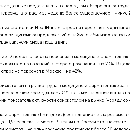
Такие данные представлены в очередном обзоре рынка труда
 персонал в отрасли за неделю более существенное – минус 
ет из статистики HeadHunter, спрос на персонал в медицине 
апреля динамика предложений о найме стабилизировалась и 
ивая вакансий снова пошла вниз.
ние 12 недель спрос на персонал в медицине и фармацевтике 
сь количество вакансий в сфере страхования – на 73%. В це
 спрос на персонал в Москве – на 42%.
оискателей на рынке труда в медицине и фармацевтике за по
ичества резюме замедлилась. С 9 по 15 мая на рынок вышло н
кий показатель активности соискателей на рынке (наряду со 
е и фармацевтике hh.индекс (соотношение числа резюме к чи
а – 1,5 человека на место. В целом по России этот показател
ди юристов – на одну вакансию претендуют более 10 человек