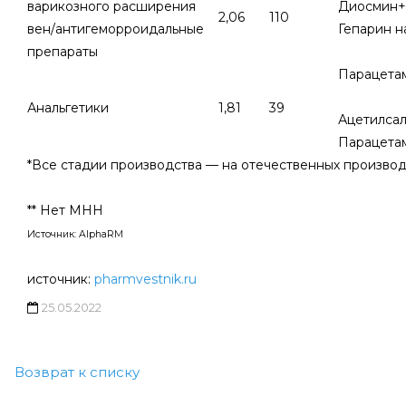
варикозного расширения
Диосмин+Г
2,06
110
вен/антигеморроидальные
Гепарин 
препараты
Парацета
Анальгетики
1,81
39
Ацетилса
Парацетам
*Все стадии производства — на отечественных произво
** Нет МНН
Источник: AlphaRM
источник:
pharmvestnik.ru
25.05.2022
Возврат к списку