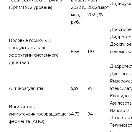
Терапевтические группы
в марте
март
Лидирующ
(EphMRA 2 уровень)
2022 г.,
2022/март
млрд
2021, %
руб.
Дроспире
Дидрогес
Половые гормоны и
Дроспире
продукты с аналог.
6,68
110
левомефо
эффектами системного
действия
Дидрогес
Диеногес
Риварокса
Антикоагулянты
5,59
97
этексилат
Клопидог
Азилсарт
Ингибиторы
Валсартан
ангиотензинпревращающего
4,73
94
Лозартан+
фермента (АПФ)
Телмисар