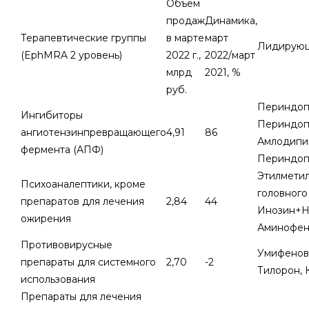
Объем
продаж
Динамика,
Терапевтические группы
в марте
март
Лидирующ
(EphMRA 2 уровень)
2022 г.,
2022/март
млрд
2021, %
руб.
Периндоп
Ингибиторы
Периндоп
ангиотензинпревращающего
4,91
86
Амлодипи
фермента (АПФ)
Периндоп
Этилмети
Психоаналептики, кроме
головного 
препаратов для лечения
2,84
44
Инозин+Н
ожирения
Аминофени
Противовирусные
Умифенов
препараты для системного
2,70
-2
Тилорон, 
использования
Препараты для лечения