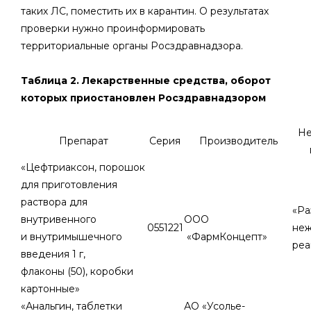
таких ЛС, поместить их в карантин. О результатах
проверки нужно проинформировать
территориальные органы Росздравнадзора.
Таблица 2. Лекарственные средства, оборот
которых приостановлен Росздравнадзором
Не
Препарат
Серия
Производитель
«Цефтриаксон, порошок
для приготовления
раствора для
«Ра
внутривенного
ООО
0551221
неж
и внутримышечного
«ФармКонцепт»
реа
введения 1 г,
флаконы (50), коробки
картонные»
«Анальгин, таблетки
АО «Усолье-