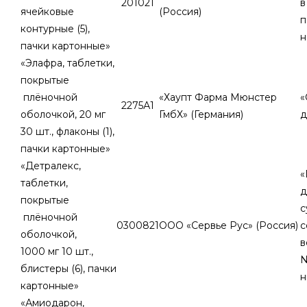
201021
в
ячейковые
(Россия)
п
контурные (5),
н
пачки картонные»
«Элафра, таблетки,
покрытые
плёночной
«Хаупт Фарма Мюнстер
«
2275А1
оболочкой, 20 мг
ГмбХ» (Германия)
д
30 шт., флаконы (1),
пачки картонные»
«Детралекс,
«
таблетки,
д
покрытые
с
плёночной
0300821
ООО «Сервье Рус» (Россия)
с
оболочкой,
в
1000 мг 10 шт.,
N
блистеры (6), пачки
н
картонные»
«Амиодарон,