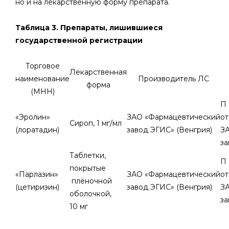
но и на лекарственную форму препарата.
Таблица 3. Препараты, лишившиеся
государственной регистрации
Торговое
Лекарственная
наименование
Производитель ЛС
форма
(МНН)
П 
«Эролин»
ЗАО «Фармацевтический
от
Сироп, 1 мг/мл
(лоратадин)
завод ЭГИС» (Венгрия)
З
за
Таблетки,
П 
покрытые
«Парлазин»
ЗАО «Фармацевтический
от
плёночной
(цетиризин)
завод ЭГИС» (Венгрия)
З
оболочкой,
за
10 мг