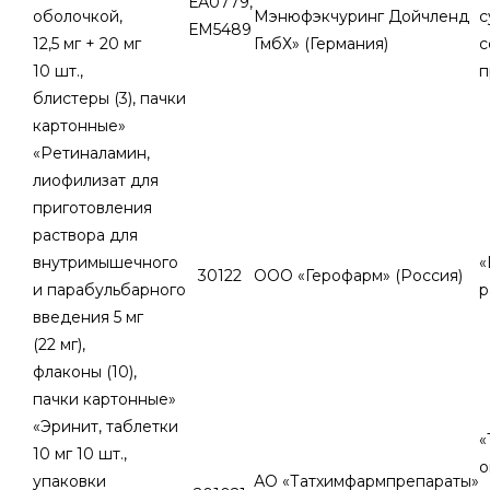
ЕА0779,
оболочкой,
Мэнюфэкчуринг Дойчленд
с
ЕМ5489
12,5 мг + 20 мг
ГмбХ» (Германия)
с
10 шт.,
п
блистеры (3), пачки
картонные»
«Ретиналамин,
лиофилизат для
приготовления
раствора для
внутримышечного
«
30122
ООО «Герофарм» (Россия)
и парабульбарного
р
введения 5 мг
(22 мг),
флаконы (10),
пачки картонные»
«Эринит, таблетки
«
10 мг 10 шт.,
о
упаковки
АО «Татхимфармпрепараты»