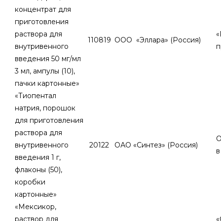
концентрат для
приготовления
раствора для
«
110819
ООО «Эллара» (Россия)
внутривенного
п
введения 50 мг/мл
3 мл, ампулы (10),
пачки картонные»
«Тиопентал
натрия, порошок
для приготовления
раствора для
О
внутривенного
20122
ОАО «Синтез» (Россия)
в
введения 1 г,
флаконы (50),
коробки
картонные»
«Мексикор,
раствор для
«