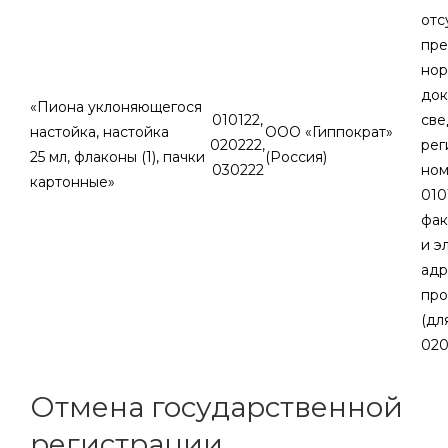
отс
пре
нор
док
«Пиона уклоняющегося
010122,
све
настойка, настойка
ООО «Гиппократ»
020222,
рег
25 мл, флаконы (1), пачки
(Россия)
030222
ном
картонные»
010
фак
и э
адр
про
(дл
020
Отмена государственной
регистрации