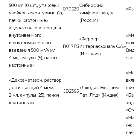
500 мг 10 шт., упаковки
Сибирский
070620
«Ра
ячейковыеконтурные (2),
химфармзавод»
пачки картонные»
(Россия)
«Цераксон, раствор для
внутривенного
«Ме
«Феррер
и внутримышечного
вкл
R017R3
Интернасьональ С.А.»
введения 500 мг/4 мл
Ви
(Испания)
4 мл, ампулы (5), пачки
час
картонные»
«Ме
«Дексаметазон, раствор
вкл
для инъекций 4 мг/мл
«Джодас Экспоим
(ви
JD2395
2 мл, ампулы (25), пачки
Пвт. Лтд» (Индия)
«Ба
картонные»
энд
«Ст
«Ма
(на
пач