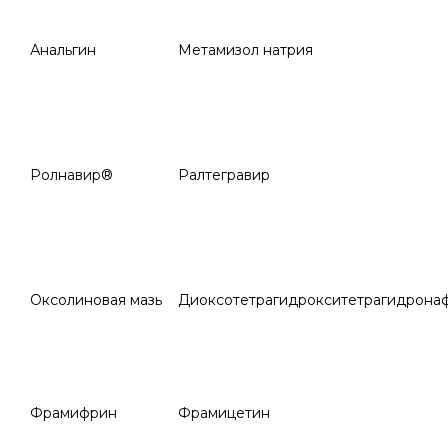
Анальгин
Метамизол натрия
Ролнавир®
Ралтегравир
Оксолиновая мазь
Диоксотетрагидрокситетрагидрона
Фрамифрин
Фрамицетин