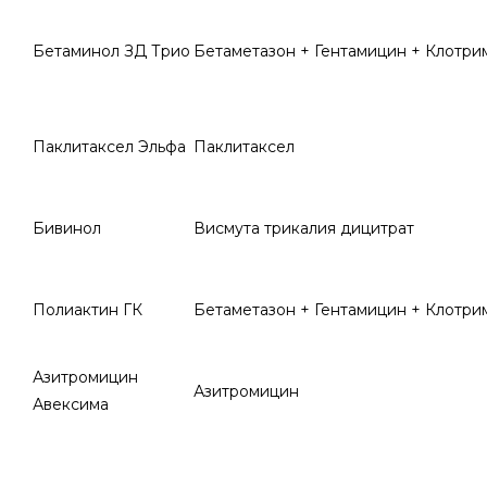
Бетаминол ЗД Трио
Бетаметазон + Гентамицин + Клотри
Паклитаксел Эльфа
Паклитаксел
Бивинол
Висмута трикалия дицитрат
Полиактин ГК
Бетаметазон + Гентамицин + Клотри
Азитромицин
Азитромицин
Авексима