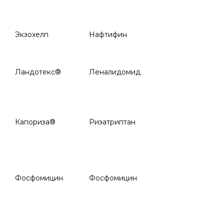
Экзохелп
Нафтифин
Ландотекс®
Леналидомид
Капориза®
Ризатриптан
Фосфомицин
Фосфомицин