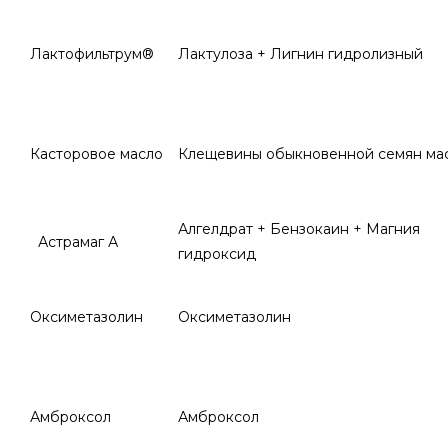
Лактофильтрум®
Лактулоза + Лигнин гидролизный
Касторовое масло
Клещевины обыкновенной семян ма
Алгелдрат + Бензокаин + Магния
Астрамаг А
гидроксид
Оксиметазолин
Оксиметазолин
Амброксол
Амброксол