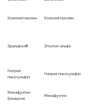
Ксилометазолин
Ксилометазолин
Эральфон®
Эпоэтин альфа
Натрия
Натрия пикосульфат
пикосульфат
Микафунгин-
Микафунгин
Бинергия