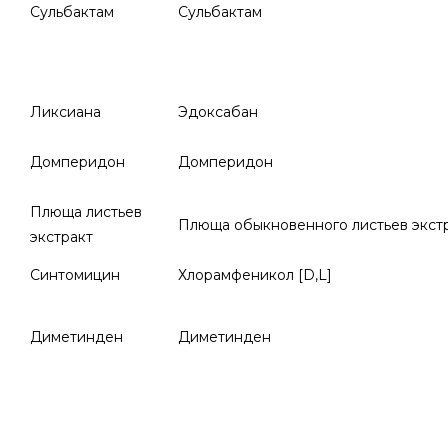
Сульбактам
Сульбактам
Ликсиана
Эдоксабан
Домперидон
Домперидон
Плюща листьев
Плюща обыкновенного листьев экст
экстракт
Синтомицин
Хлорамфеникол [D,L]
Диметинден
Диметинден