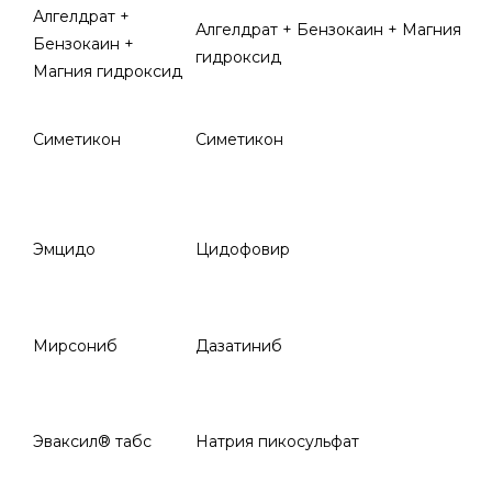
Алгелдрат +
Алгелдрат + Бензокаин + Магния
Бензокаин +
гидроксид
Магния гидроксид
Симетикон
Симетикон
Эмцидо
Цидофовир
Мирсониб
Дазатиниб
Эваксил® табс
Натрия пикосульфат