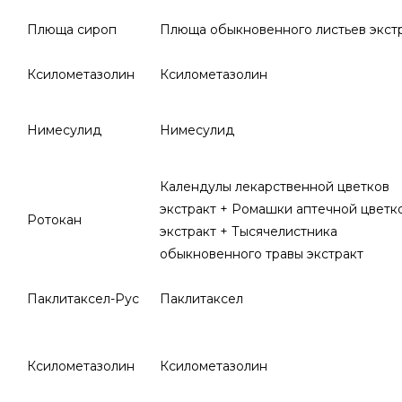
Плюща сироп
Плюща обыкновенного листьев экст
Ксилометазолин
Ксилометазолин
Нимесулид
Нимесулид
Календулы лекарственной цветков
экстракт + Ромашки аптечной цветк
Ротокан
экстракт + Тысячелистника
обыкновенного травы экстракт
Паклитаксел-Рус
Паклитаксел
Ксилометазолин
Ксилометазолин