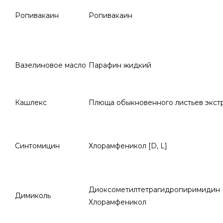
Ропивакаин
Ропивакаин
Вазелиновое масло
Парафин жидкий
Кашлекс
Плюща обыкновенного листьев экст
Синтомицин
Хлорамфеникол [D, L]
Диоксометилтетрагидропиримидин 
Димиколь
Хлорамфеникол