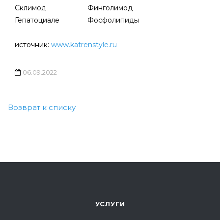
Склимод
Финголимод
Гепатоциале
Фосфолипиды
источник:
w
ww.katrenstyle.ru
06.09.2022
Возврат к списку
УСЛУГИ