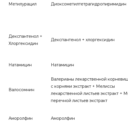
Метилурацил
Диоксометилтетрагидропиримидин
Декспантенол +
Декспантенол + хлоргексидин
Хлоргексидин
Натамицин
Натамицин
Валерианы лекарственной корневи
с корнями экстракт + Мелиссы
Валосомнин
лекарственной листьев экстракт + М
перечной листьев экстракт
Аморолфин
Аморолфин