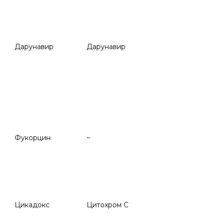
Дарунавир
Дарунавир
Фукорцин
~
Цикадокс
Цитохром С