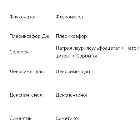
Флуконазол
Флуконазол
Плериксафор Дж
Плериксафор
Натрия лаурилсульфоацетат + Натри
Солирект
цитрат + Сорбитол
Левосимендан
Левосимендан
Декспантенол
Декспантенол
Симеотик
Симетикон