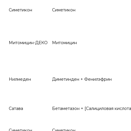
Симетикон
Симетикон
Митомицин-ДЕКО
Митомицин
Нилмеден
Диметинден + Фенилэфрин
Сатава
Бетаметазон + [Салициловая кислота
Симетикон
Симетикон