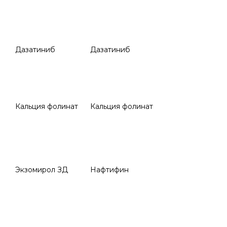
Дазатиниб
Дазатиниб
Кальция фолинат
Кальция фолинат
Экзомирол ЗД
Нафтифин