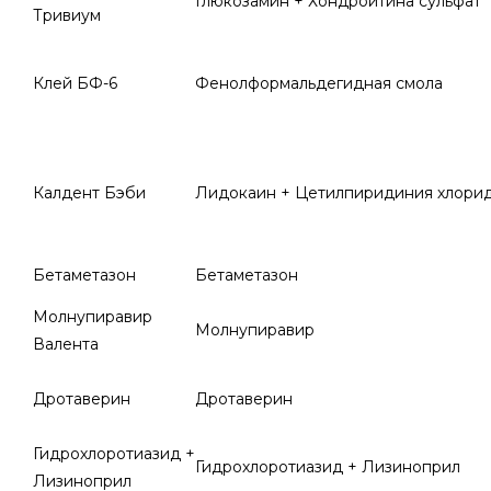
Глюкозамин + Хондроитина сульфат
Тривиум
Клей БФ-6
Фенолформальдегидная смола
Калдент Бэби
Лидокаин + Цетилпиридиния хлори
Бетаметазон
Бетаметазон
Молнупиравир
Молнупиравир
Валента
Дротаверин
Дротаверин
Гидрохлоротиазид +
Гидрохлоротиазид + Лизиноприл
Лизиноприл