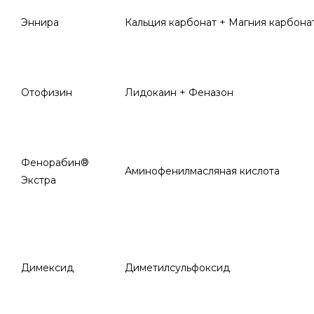
Эннира
Кальция карбонат + Магния карбона
Отофизин
Лидокаин + Феназон
Фенорабин®
Аминофенилмасляная кислота
Экстра
Димексид
Диметилсульфоксид