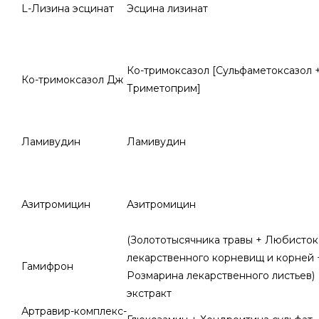
L-Лизина эсцинат
Эсцина лизинат
Ко-тримоксазол [Сульфаметоксазол 
Ко-тримоксазол Дж
Триметоприм]
Ламивудин
Ламивудин
Азитромицин
Азитромицин
(Золототысячника травы + Любисток
лекарственного корневищ и корней 
Гамифрон
Розмарина лекарственного листьев)
экстракт
Артравир-комплекс-