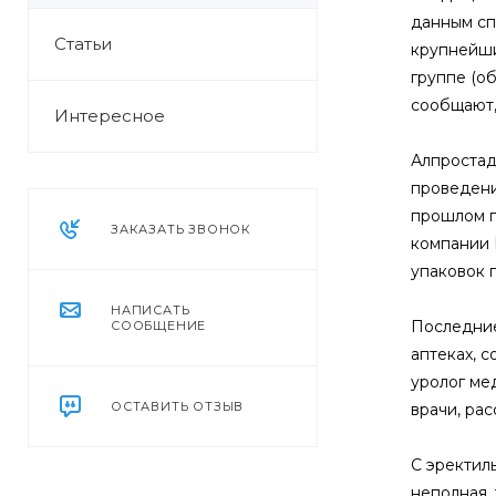
данным сп
Статьи
крупнейших
группе (о
сообщают,
Интересное
Алпростад
проведени
прошлом г
ЗАКАЗАТЬ ЗВОНОК
компании 
упаковок 
НАПИСАТЬ
Последние
СООБЩЕНИЕ
аптеках, 
уролог ме
ОСТАВИТЬ ОТЗЫВ
врачи, ра
С эректиль
неполная, 