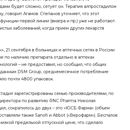
ами будет сложно, сетует он. Терапия алпростадилом
 говорит Агамов. Степанов уточняет, что этот
функции первой линии (виагра и пр.) уже не работают.
истых заболеваний, когда прием других лекарств
 21 сентября в больницах и аптечных сетях в России
ые по наличию препарата отдельно в аптеках
нологий – не предоставил, но сообщил, что общих
но данным DSM Group, среднемесячное потребление
ляло почти 4800 упаковок.
адил зарегистрированы семью производителями, по
 директора по развитию RNC Pharma Николая
дил, сократилось до двух – это «ЮСБ Фарма» (объем
оставляли также Sanofi и Abbot («Верофарм»). Беспалов
низкой предельной отпускной цене, что cделало