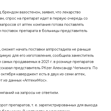
брендом вазостенон, заявил, что лекарство
ам, спрос на препарат идет в первую очередь со
запросов от аптек компания готова поставлять
м поставок препарата в больницы представитель
, сможет начать поставки алпростадила не раньше
одимую для его изготовления, сообщила заместитель
 самых продаваемых в 2021 г. в рознице препаратов
ссказал представитель Pfizer Александр Чепинога. По
 октября каверджект есть в двух из семи аптек,
т из данных «АптекиМос».
омпаний на запросы не ответили.
от препаратов, т. е. зарегистрированных для выхода