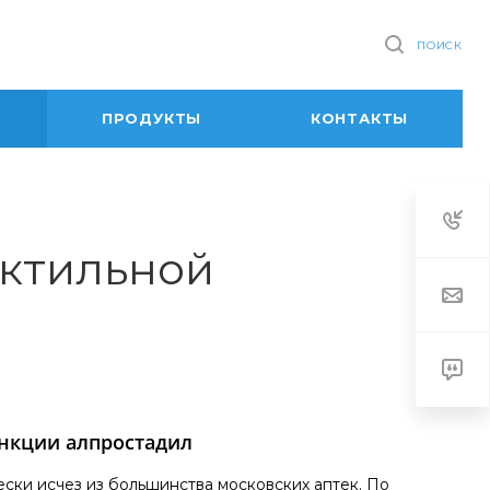
ПОИСК
ПРОДУКТЫ
КОНТАКТЫ
ектильной
ункции алпростадил
ски исчез из большинства московских аптек. По