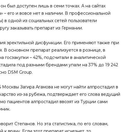
н был доступен лишь в семи точках. А на сайтах
» – его и вовсе нет в наличии. В профессиональной
) в одной из социальных сетей пользователи
угу заказывать препарат из Германии.
ия эректильной дисфункции. Его применяют также при
 В основном препарат реализуется в рознице, в
а госзакупки – 42%, подсчитали в аналитической
тадила под разными брендами упали на 37% до 19 242
сно DSM Group.
 Москвы Загира Агамова не могут найти алпростадил в
арство из-за рубежа, подтверждает его слова ведущий
мо пациентов алпростадил ввозят из Турции сами
иник.
орит Степанов. Но эта статистика, по его словам,
 к врачу. Если этот препарат исчезнет, то