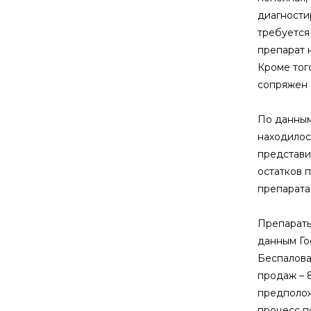
диагности
требуется
препарат н
Кроме тог
сопряжен 
По данным
находилос
представи
остатков 
препарата 
Препараты
данным Го
Беспалова
продаж – 8
предполож
процесс п