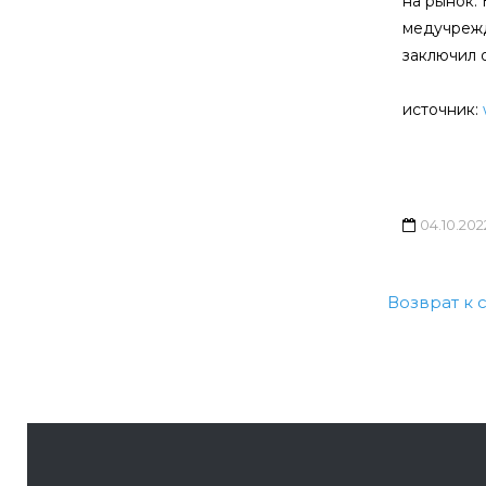
на рынок. 
медучрежд
заключил о
источник:
04.10.202
Возврат к 