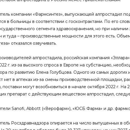
тель компании «Фармсинтез», выпускающей алпростадил под 
ся в больницы в соответствии с госконтрактами. По его слов
осударственного сегмента здравоохранения, но при наличии 
н и туда – производственные мощности для этого есть. Объе
еза» отказался озвучивать.
роизводителей алпростадила, российская компания «Эллара»
022 г. из-за высокого спроса в Европе на субстанцию, необх
ора по развитию Елена Голубцова. Одного из самых дорогих и
т нет в аптеках из-за смены производственной площадки, ра
, поставки могут возобновиться в начале октября 2022 г. На 2
их препарат с действующим веществом алпростадил, следуе
тели Sanofi, Abbott («Верофарм»), «ЮСБ Фарма» и др. фармк
тель Росздравнадзора опирается на число выпущенных в обор