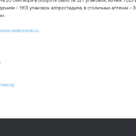
На 20 сентября в обороте было 18 327 упаковок, из них 7023 
ениях – 1913 упаковок алпростадила, в столичных аптеках – 
н.
www.vedomosti.ru
2
списку