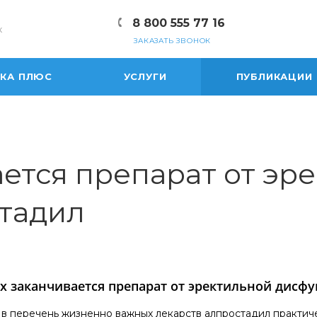
8 800 555 77 16
к
ЗАКАЗАТЬ ЗВОНОК
ЕКА ПЛЮС
УСЛУГИ
ПУБЛИКАЦИИ
ается препарат от эр
тадил
ах заканчивается препарат от эректильной дисф
в перечень жизненно важных лекарств алпростадил практиче