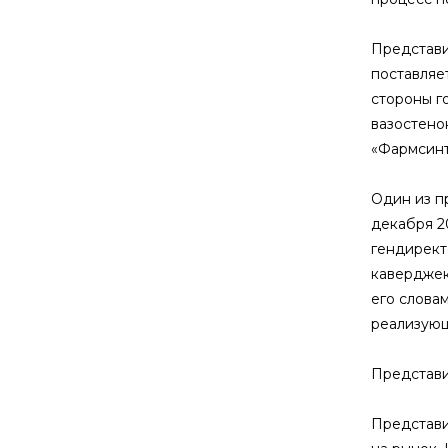
Представи
поставляет
стороны г
вазостено
«Фармсинт
Один из п
декабря 2
гендирект
каверджек
его словам
реализующ
Представи
Представи