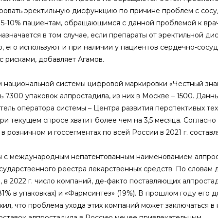
ровать эректильную дисфункцию по причине проблем с сосуд
 5-10% пациентам, обращающимся с данной проблемой к врачу,
азначается в том случае, если препараты от эректильной дис
о, его используют и при наличии у пациентов сердечно-сосуд
с рисками, добавляет Агамов.
 национальной системы цифровой маркировки «Честный знак»,
ь 7300 упаковок алпростадила, из них в Москве – 1500. Данн
тель оператора системы – Центра развития перспективых тех
при текущем спросе хватит более чем на 3,5 месяца. Соглас
в розничном и госсегментах по всей России в 2021 г. состав
 с международным непатентованным наименованием алпрост
сударственного реестра лекарственных средств. По словам
, в 2022 г. число компаний, де-факто поставляющих алпроста
1% в упаковках) и «Фармсинтез» (19%). В прошлом году его д
ил, что проблема ухода этих компаний может заключаться в 
оставок алпростадила в Россию менее привлекательным.