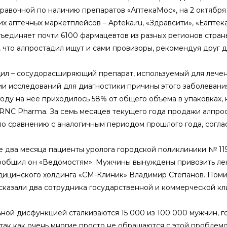
равочной по наличию препаратов «АптекаМос», на 2 октября о
 аптечных маркетплейсов – Apteka.ru, «Здравсити», «Еаптека
бъединяет почти 6100 фармацевтов из разных регионов страны
 что алпростадил ищут и сами провизоры, рекомендуя друг др
ил – сосудорасширяющий препарат, используемый для лечен
и исследований для диагностики причины этого заболевания.
оду на нее приходилось 58% от общего объема в упаковках, н
RNC Pharma. За семь месяцев текущего года продажи алпрос
по сравнению с аналогичным периодом прошлого года, согла
 два месяца пациенты уролога городской поликлиники № 115
сообщил он «Ведомостям». Мужчины вынуждены привозить лек
дицинского холдинга «СМ-Клиник» Владимир Степанов. Поми
ссказали два сотрудника государственной и коммерческой кл
ной дисфункцией сталкиваются 15 000 из 100 000 мужчин, гов
так как очень многие просто не обращаются с этой проблемой