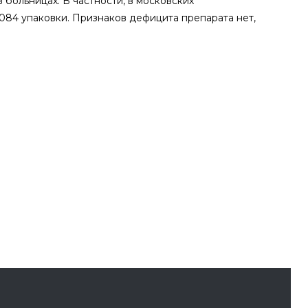
в больницах. В частности, в московских
3084 упаковки. Признаков дефицита препарата нет,