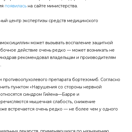
ия
появилась
на сайте министерства.
ый центр экспертизы средств медицинского
амоксициллин может вызывать воспаление защитной
побочное действие очень редко — может возникать не
. Минздрав рекомендовал владельцам и производителям
.
и противоопухолевого препарата бортезомиб. Согласно
нить пунктом «Нарушения со стороны нервной
 относятся синдром Гийена—Барре и
речисляются мышечная слабость, снижение
кже встречается очень редко — не более чем у одного
риальных лекарств, применяющихся по назначению