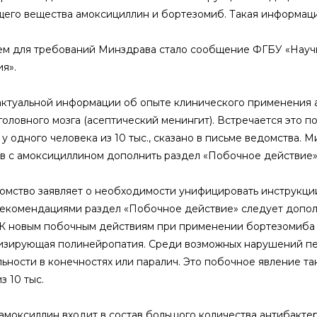
его вещества амоксициллин и бортезомиб. Такая информац
м для требований Минздрава стало сообщение ФГБУ «Научн
я».
актуальной информации об опыте клинического применения 
головного мозга (асептический менингит). Встречается это 
 у одного человека из 10 тыс., сказано в письме ведомства
в с амоксициллином дополнить раздел «Побочное действие»
омство заявляет о необходимости унифицировать инструкци
рекомендациями раздел «Побочное действие» следует допол
 К новым побочным действиям при применении бортезомиба
зирующая полинейропатия. Среди возможных нарушений пе
льности в конечностях или паралич. Это побочное явление та
з 10 тыс.
амоксиллин входит в состав большого количества антибакте