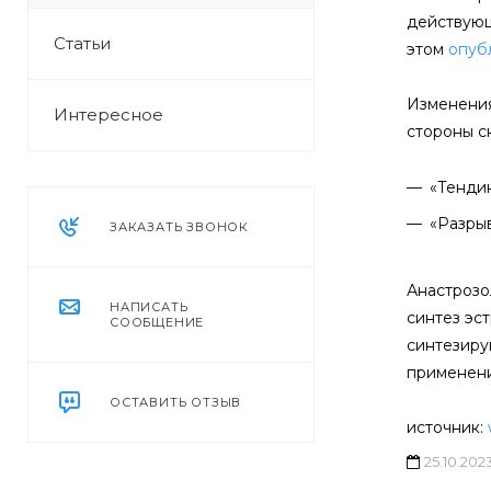
действующ
Статьи
этом
опуб
Изменения
Интересное
стороны с
«Тендин
«Разрыв
ЗАКАЗАТЬ ЗВОНОК
Анастрозо
НАПИСАТЬ
синтез эс
СООБЩЕНИЕ
синтезиру
применени
ОСТАВИТЬ ОТЗЫВ
источник:
25.10.202