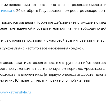
ими веществами которых являются анастрозол, эксеместан 
ликовано
24 октября в Государственном реестре лекарственн
 касаются раздела «Побочное действие» инструкции по ме
келетно-мышечной и соединительной ткани» необходимо до
ит, включая теносиновит» с частотой возникновения «нечаст
 сухожилия» с частотой возникновения «редко».
л, эксеместан и летрозол относятся к группе ингибиторов а
трогенов у женщин в постменопаузном периоде. Ароматаза 
ющихся в надпочечниках (в первую очередь андростендиона и
ю этих ЛС является терапия рака молочной железы.
www.katrenstyle.ru
3