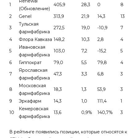
Renewal
1
405,9
28,3
0
8
(Обновление)
2
Genel
313,9
21,9
14,3
13
Тульская
3
272,5
19,0
-10,9
7
фармфабрика
4
Флора Кавказа
148,2
10,3
2,8
4
Ивановская
5
103,0
7,2
-15,2
5
фармфабрика
6
Гиппократ
79,0
5,5
79,8
4
Ярославская
7
47,3
3,3
6,8
3
фармфабрика
Московская
8
18,3
1,3
53,9
3
фармфабрика
9
Эркафарм
14,3
1,0
111,4
1
Кемеровская
10
13,6
0,9%
140,7%
3
фармфабрика
В рейтинге появились позиции, которые относятся к