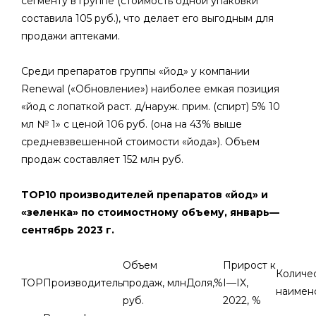
сегменту в группе (стоимость одной упаковки
составила 105 руб.), что делает его выгодным для
продажи аптеками.
Среди препаратов группы «йод» у компании
Renewal («Обновление») наиболее емкая позиция
«йод с лопаткой раст. д/наруж. прим. (спирт) 5% 10
мл № 1» с ценой 106 руб. (она на 43% выше
средневзвешенной стоимости «йода»). Объем
продаж составляет 152 млн руб.
TOP10 производителей препаратов «йод» и
«зеленка» по стоимостному объему, январь—
сентябрь 2023 г.
Объем
Прирост к
Количе
TOP
Производитель
продаж, млн
Доля,%
I—IX,
наимен
руб.
2022, %