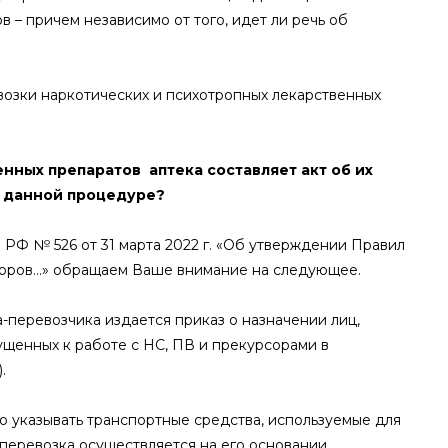
 – причем независимо от того, идет ли речь об
озки наркотических и психотропных лекарственных
нных препаратов аптека составляет акт об их
о данной процедуре?
а РФ № 526 от 31 марта 2022 г. «Об утверждении Правил
рсоров…» обращаем Ваше внимание на следующее.
-перевозчика издается приказ о назначении лиц,
пущенных к работе с НС, ПВ и прекурсорами в
.
мо указывать транспортные средства, используемые для
 перевозка осуществляется на его основании.