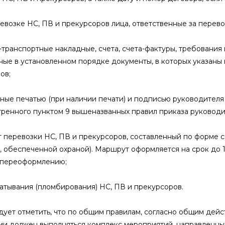
ревозке НС, ПВ и прекурсоров лица, ответственные за перев
о-транспортные накладные, счета, счета-фактуры, требовани
ые в установленном порядке документы, в которых указаны 
ов;
нные печатью (при наличии печати) и подписью руководителя
ренного пунктом 9 вышеназванных правил приказа руководи
т перевозки НС, ПВ и прекурсоров, составленный по форме с
, обеспеченной охраной). Маршрут оформляется на срок до 
 переоформлению;
ечатывания (пломбирования) НС, ПВ и прекурсоров.
дует отметить, что по общим правилам, согласно общим дей
ии должен выполняться комплекс мероприятий, направленны