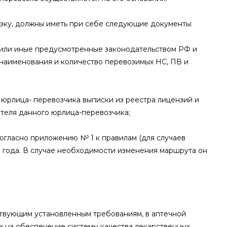
озку, должны иметь при себе следующие документы:
я или иные предусмотренные законодательством РФ и
наименования и количество перевозимых НС, ПВ и
 юрлица- перевозчика выписки из реестра лицензий и
теля данного юрлица-перевозчика;
огласно приложению № 1 к правилам (для случаев
1 года. В случае необходимости изменения маршрута он
ствующим установленным требованиям, в аптечной
х на обеспечение системы качества лекарственных