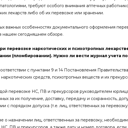
патологиями, требуют особого внимания аптечных работников
ких лекарств либо об их перевозке или хранении.
ых важных особенностях документального оформления перев
 в нашем сегодняшнем обзоре.
При перевозке наркотических и психотропных лекарстве
ании (пломбировании). Нужно ли вести журнал учета п
 соответствии с пунктами 9 и 14 Постановления Правительств
 наркотических средств, психотропных веществ и их преку
ждой перевозке НС, ПВ и прекурсоров руководителем юрлица
нных за их получение, доставку, передачу и сохранность, до
ии с порядком допуска (т.е. лиц, ответственных за перевозку)
азе о назначении лиц, ответственных за перевозку, необходи
 НС, ПВ и прекурсоров, а также дату и номер договора, если