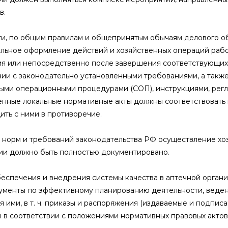
в.
ти, по общим правилам и общепринятым обычаям делового о
льное оформление действий и хозяйственных операций работ
я или непосредственно после завершения соответствующих 
вии с законодательно установленными требованиями, а такж
ыми операционными процедурами (СОП), инструкциями, регл
нные локальные нормативные акты должны соответствовать 
ить с ними в противоречие.
 норм и требований законодательства РФ осуществление хоз
ии должно быть полностью документировано.
беспечения и внедрения системы качества в аптечной орган
ументы по эффективному планированию деятельности, веден
я ими, в т. ч. приказы и распоряжения (издаваемые и подпис
 в соответствии с положениями нормативных правовых актов