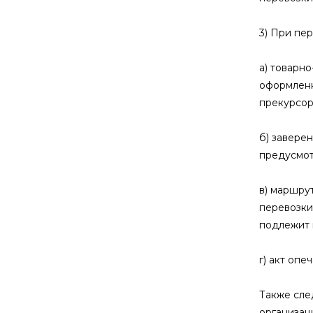
3) При пе
а) товарн
оформленн
прекурсор
б) завере
предусмот
в) маршру
перевозки
подлежит
г) акт оп
Также сле
организац