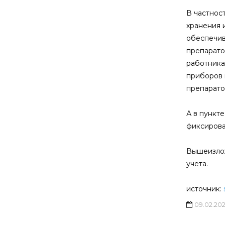
В частнос
хранения 
обеспечив
препарато
работника
приборов 
препаратов
А в пункт
фиксирова
Вышеизлож
учета.
источник:
09.02.20