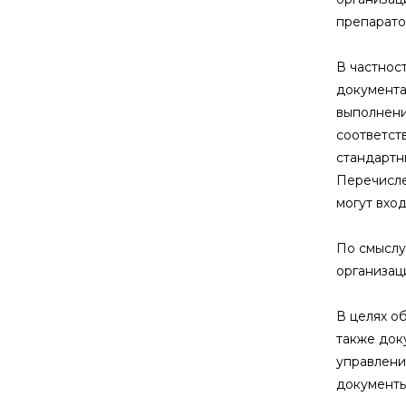
препарато
В частнос
документа
выполнени
соответст
стандартн
Перечисле
могут вход
По смыслу
организац
В целях о
также док
управлени
документы