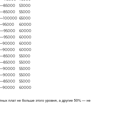
0—85000
53000
0—85000
55000
—100000
65000
—95000
60000
0—95000
60000
0—95000
60000
—90000
60000
—90000
60000
0—85000
55000
0—85000
55000
0—90000
55000
0—90000
55000
0—85000
55000
—90000
60000
ных плат не больше этого уровня, а другие 50% — не