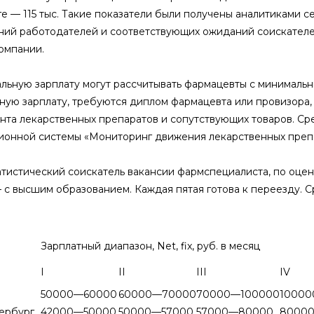
е — 115 тыс. Такие показатели были получены аналитиками с
ий работодателей и соответствующих ожиданий соискателей,
омпании.
льную зарплату могут рассчитывать фармацевты с минимальн
ную зарплату, требуются диплом фармацевта или провизора, с
нта лекарственных препаратов и сопутствующих товаров. С
онной системы «Мониторинг движения лекарственных препа
тистический соискатель вакансии фармспециалиста, по оценк
— с высшим образованием. Каждая пятая готова к переезду.
Зарплатный диапазон, Net, fix, руб. в месяц
I
II
III
IV
50000—60000
60000—70000
70000—100000
10000
ербург
42000—50000
50000—57000
57000—80000
80000