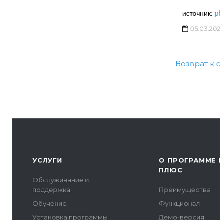
источник:
p
05.03.20
Возврат к 
УСЛУГИ
О ПРОГРАММЕ 
ПЛЮС
Обслуживание и
поддержка
Преимущества
Обучение
Функционал
Установка программы
Демо-версия