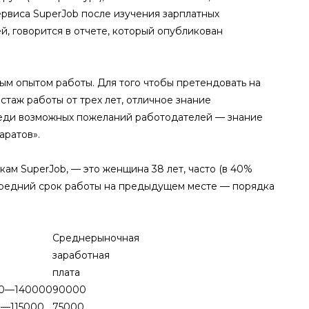
ервиса SuperJob после изучения зарплатных
 говорится в отчете, который опубликован
ым опытом работы. Для того чтобы претендовать на
таж работы от трех лет, отличное знание
реди возможных пожеланий работодателей — знание
ратов».
ам SuperJob, — это женщина 38 лет, часто (в 40%
 Средний срок работы на предыдущем месте — порядка
Среднерыночная
заработная
плата
0—140000
90000
—115000
75000