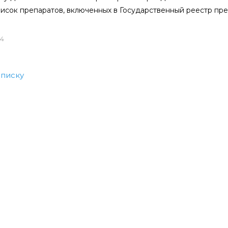
исок препаратов, включенных в Государственный реестр пред
24
списку