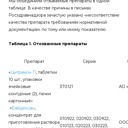
Мы объединили отзываемые препараты в одной
таблице. В качестве причины в письмах
Росздравнадзора зачастую указано «несоответствие
качества препарата требованиям нормативной
документации» по тому или иному показателю.
Таблица 1. Отозванные препараты
Препарат
Серия
«
Цитрамон П
, таблетки
10 шт., упаковки
ячейковые
370121
АО 
контурные (2), пачки
картонные»
«
Байдексан
,
концентрат для
010922, 020922, 030922,
приготовления раствора
ООО
010123, 020223, 030223,