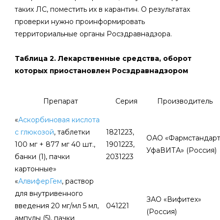
таких ЛС, поместить их в карантин. О результатах
проверки нужно проинформировать
территориальные органы Росздравнадзора.
Таблица 2. Лекарственные средства, оборот
которых приостановлен Росздравнадзором
Препарат
Серия
Производитель
«
Аскорбиновая кислота
с глюкозой
, таблетки
1821223,
ОАО «Фармстандарт
100 мг + 877 мг 40 шт.,
1901223,
УфаВИТА» (Россия)
банки (1), пачки
2031223
картонные»
«
АлвиферГем
, раствор
для внутривенного
ЗАО «Вифитех»
введения 20 мг/мл 5 мл,
041221
(Россия)
ампулы (5), пачки