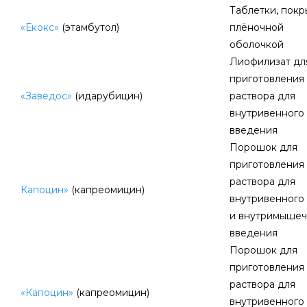
Таблетки, пок
«Екокс»
(этамбутол)
плёночной
оболочкой
Лиофилизат дл
приготовления
«Заведос»
(идарубицин)
раствора для
внутривенного
введения
Порошок для
приготовления
раствора для
Капоцин»
(капреомицин)
внутривенного
и внутримышеч
введения
Порошок для
приготовления
раствора для
«Капоцин»
(капреомицин)
внутривенного