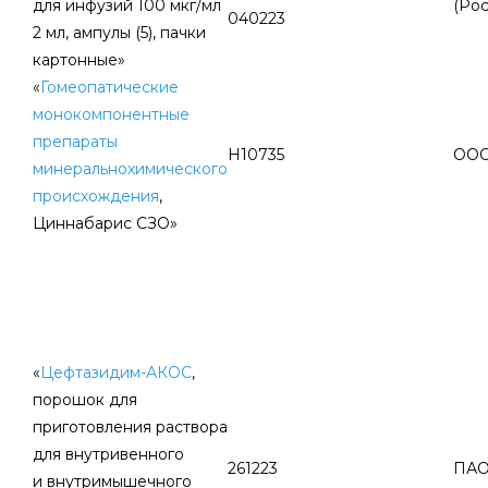
для инфузий 100 мкг/мл
(Рос
040223
2 мл, ампулы (5), пачки
картонные»
«
Гомеопатические
монокомпонентные
препараты
Н10735
ООО
минеральнохимического
происхождения
,
Циннабарис СЗО»
«
Цефтазидим-АКОС
,
порошок для
приготовления раствора
для внутривенного
261223
ПАО
и внутримышечного