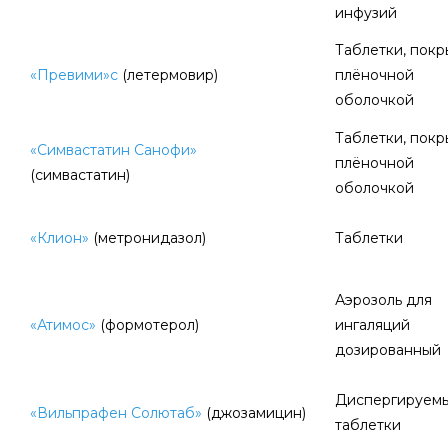
инфузий
Таблетки, пок
«Превими»с
(летермовир)
плёночной
оболочкой
Таблетки, пок
«Симвастатин Санофи»
плёночной
(симвастатин)
оболочкой
«Клион»
(метронидазол)
Таблетки
Аэрозоль для
«Атимос»
(формотерол)
ингаляций
дозированный
Диспергируем
«Вильпрафен Солютаб»
(джозамицин)
таблетки