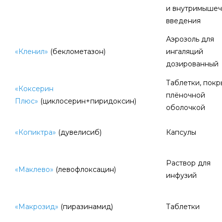
и внутримышеч
введения
Аэрозоль для
«Кленил»
(беклометазон)
ингаляций
дозированный
Таблетки, пок
«Коксерин
плёночной
Плюс»
(циклосерин+пиридоксин)
оболочкой
«Копиктра»
(дувелисиб)
Капсулы
Раствор для
«Маклево»
(левофлоксацин)
инфузий
«Макрозид»
(пиразинамид)
Таблетки