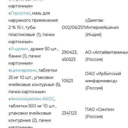
картонные»
«
Перхотал
, мазь для
наружного применения
«Джепак
2 % 15 г, тубы
О02/06/201
Интернейшенл»
пластиковые (1), пачки
(Индия)
картонные»
«
Ундевит
, драже 50 шт.,
290423,
АО «Алтайвитамины
банки (1), пачки
450523
(Россия)
картонные»
«
Циннаризин
, таблетки
ОАО «Ирбитский
25 мг 10 шт., упаковки
10623
химфармзавод»
ячейковые контурные (5),
(Россия)
пачки картонные»
«
Амоксициллин-АКОС
,
таблетки 500 мг 10 шт.,
ПАО «Синтез»
упаковки ячейковые
2341123
(Россия)
контурные (2), пачки
картонные»