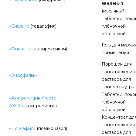
введения
(масляный)
Таблетки, пок
«Сиали»с
(тадалафил)
плёночной
оболочкой
Гель для наруж
«Финалгель»
(пироксикам)
применения
Порошок для
приготовления
«Эндофальк»
раствора для
приёма внутрь
Таблетки, пок
«Азитромицин Форте-
плёночной
АКОС»
(азитромицин)
оболочкой
Концентрат дл
приготовления
«Ноксафил»
(позаконазол)
раствора для