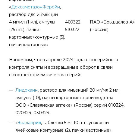
«
ДексаметазонФерейн
,
раствор для инъекций
4 мг/мл (1 мл), ампулы
460322,
ПАО «Брьшцалов-А»
(25 шт.), пачки
510322
(Россия)
картонные»контурные (5),
пачки картонные»
Напомним, что в апреле 2024 года с посерийного
контроля сняты и возвращены в оборот в связи
с соответствием качества серий:
Лидокаин
, раствор для инъекций 20 мг/мл 2 мл,
ампулы (10), пачки картонные» производства
ООО «Славянская аптека» (Россия) серий 010324,
020324, 030324;
«
Эналаприл
, таблетки 5 мг 10 шт., упаковки
ячейковые контурные (2), пачки картонные»