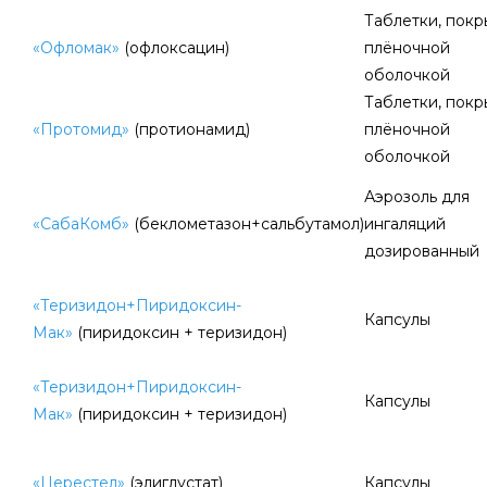
Таблетки, пок
«Офломак»
(офлоксацин)
плёночной
оболочкой
Таблетки, пок
«Протомид»
(протионамид)
плёночной
оболочкой
Аэрозоль для
«СабаКомб»
(беклометазон+сальбутамол)
ингаляций
дозированный
«Теризидон+Пиридоксин-
Капсулы
Мак»
(пиридоксин + теризидон)
«Теризидон+Пиридоксин-
Капсулы
Мак»
(пиридоксин + теризидон)
«Церестел»
(элиглустат)
Капсулы