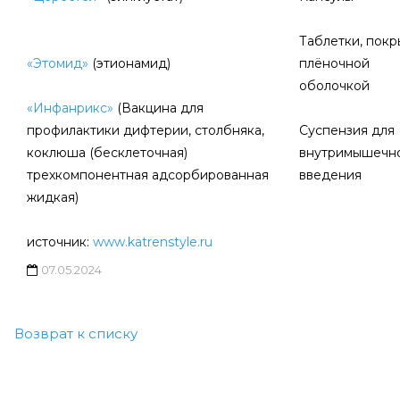
Таблетки, пок
«Этомид»
(этионамид)
плёночной
оболочкой
«Инфанрикс»
(Вакцина для
профилактики дифтерии, столбняка,
Суспензия для
коклюша (бесклеточная)
внутримышечн
трехкомпонентная адсорбированная
введения
жидкая)
источник:
www.katrenstyle.ru
07.05.2024
Возврат к списку