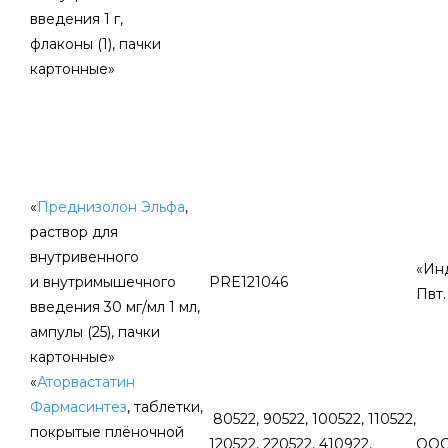
введения 1 г,
флаконы (1), пачки
картонные»
«
Преднизолон Эльфа
,
раствор для
внутривенного
«Ин
и внутримышечного
PRE121046
Пвт.
введения 30 мг/мл 1 мл,
ампулы (25), пачки
картонные»
«
Аторвастатин
Фармасинтез
, таблетки,
80522, 90522, 100522, 110522,
покрытые плёночной
120522, 220522, 410922,
ООО