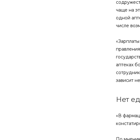
содружест
чаще на э
одной апте
числе воз
«Зарплаты
правления
государств
аптеках б
сотрудник
зависит не
Нет ед
«В фармац
констатир
По мнению