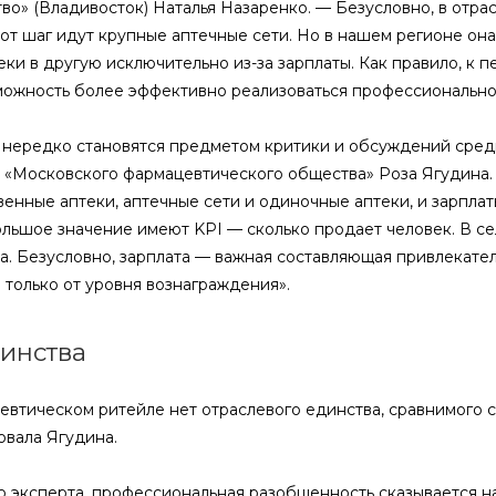
во» (Владивосток) Наталья Назаренко. — Безусловно, в отр
тот шаг идут крупные аптечные сети. Но в нашем регионе он
ки в другую исключительно из-за зарплаты. Как правило, к 
можность более эффективно реализоваться профессионально 
 нередко становятся предметом критики и обсуждений сред
 «Московского фармацевтического общества» Роза Ягудина. 
енные аптеки, аптечные сети и одиночные аптеки, и зарплат
ольшое значение имеют KPI — сколько продает человек. В с
а. Безусловно, зарплата — важная составляющая привлекате
 только от уровня вознаграждения».
инства
евтическом ритейле нет отраслевого единства, сравнимого 
овала Ягудина.
 эксперта, профессиональная разобщенность сказывается на