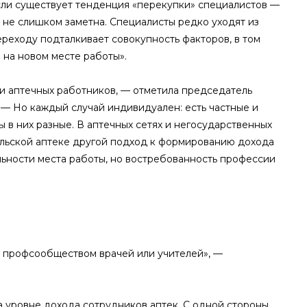
асли существует тенденция «перекупки» специалистов —
а не слишком заметна. Специалисты редко уходят из
переходу подталкивает совокупность факторов, в том
на новом месте работы».
и аптечных работников, — отметила председатель
— Но каждый случай индивидуален: есть частные и
ы в них разные. В аптечных сетях и негосударственных
ельской аптеке другой подход к формированию дохода
льности места работы, но востребованность профессии
с профсообществом врачей или учителей», —
 уровне дохода сотрудников аптек. С одной стороны,