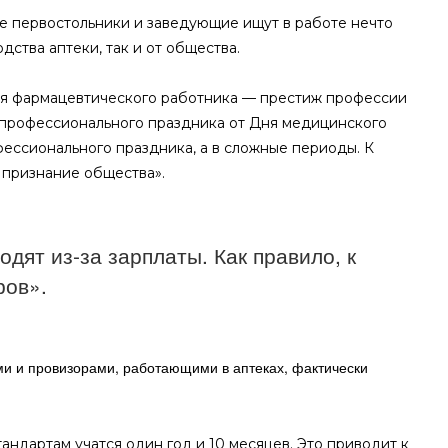
е первостольники и заведующие ищут в работе нечто
ства аптеки, так и от общества.
Дня фармацевтического работника — престиж профессии
 профессионального праздника от Дня медицинского
фессионального праздника, а в сложные периоды. К
 признание общества».
дят из-за зарплаты. Как правило, к
ров».
ми и провизорами, работающими в аптеках, фактически
.
андартам учатся один год и 10 месяцев. Это приводит к