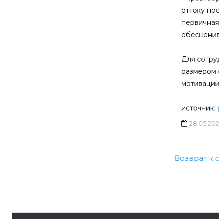
оттоку по
первичная 
обесценив
Для сотру
размером 
мотивации
источник:
28.05.20
Возврат к 