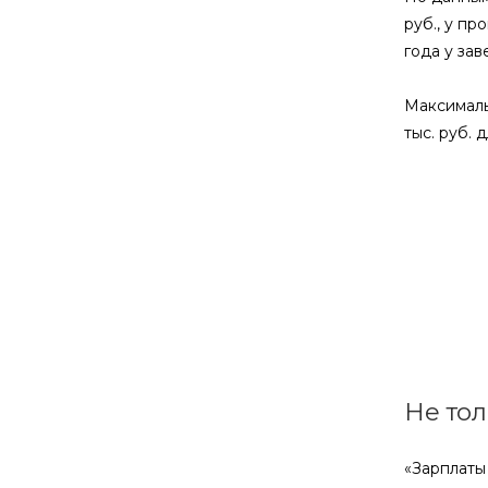
руб., у пр
года у за
Максимальн
тыс. руб. 
Не тол
«Зарплаты