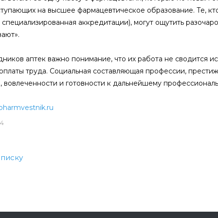
ступающих на высшее фармацевтическое образование. Те, кто 
специализированная аккредитации), могут ощутить разочаров
ают».
дников аптек важно понимание, что их работа не сводится и
оплаты труда. Социальная составляющая профессии, престиж
, вовлеченности и готовности к дальнейшему профессиональ
pharmvestnik.ru
24
списку