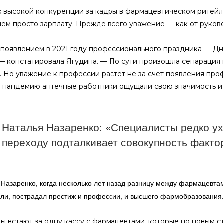
х высокой конкуренции за кадры в фармацевтическом ритейл
ем просто зарплату. Прежде всего уважение — как от руковод
с появлением в 2021 году профессионального праздника — 
 — констатировала Ягудина. — По сути произошла сепарация
. Но уважение к профессии растет не за счет появления про
в пандемию аптечные работники ощущали свою значимость и
Наталья Назаренко: «Специалисты редко ухо
переходу подталкивает совокупность факто
Назаренко, когда несколько лет назад разницу между фармацевта
ли, пострадал престиж и профессии, и высшего фармобразования
ы встают за одну кассу с фармацевтами, которые по новым ст