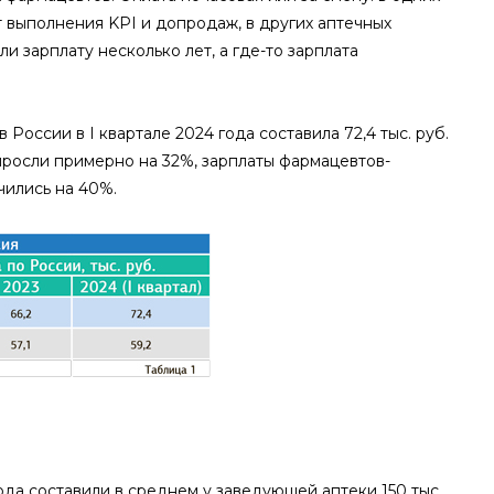
т выполнения KPI и допродаж, в других аптечных
 зарплату несколько лет, а где-то зарплата
 России в I квартале 2024 года составила 72,4 тыс. руб.
ыросли примерно на 32%, зарплаты фармацевтов-
чились на 40%.
года составили в среднем у заведующей аптеки 150 тыс.