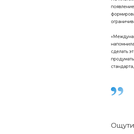
появление
формирова
ограничива
«Междунар
напомнила
сделать э
продумать
стандарта,
Ощути