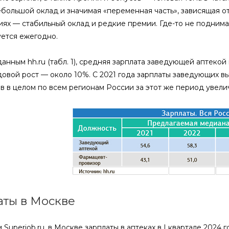
ебольшой оклад и значимая «переменная часть», зависящая о
ях — стабильный оклад и редкие премии. Где-то не поднимали
ется ежегодно.
анным hh.ru (табл. 1), средняя зарплата заведующей аптекой в
овой рост — около 10%. С 2021 года зарплаты заведующих в
в в целом по всем регионам России за этот же период увели
аты в Москве
Superjob.ru, в Москве зарплаты в аптеках в I квартале 2024 