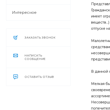
Представл
Гражданск
Интересное
имеет огр
веществ…)
отпуске н
ЗАКАЗАТЬ ЗВОНОК
Малолетни
средствами
несоверше
НАПИСАТЬ
представи
СООБЩЕНИЕ
В данной 
ОСТАВИТЬ ОТЗЫВ
Мелкая бы
своевремен
ассортимен
Несоверше
попечителя