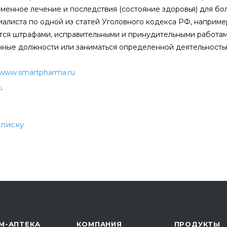
менное лечение и последствия (состояние здоровья) для бо
алиста по одной из статей Уголовного кодекса РФ, например
тся штрафами, исправительными и принудительными работами
ные должности или заниматься определенной деятельность
www.smartpharma.ru
4
списку
М-АПТЕКА
КОМПАНИЯ
ПРОДУКТЫ