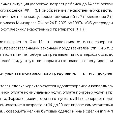
енная ситуация (вероятно, возраст ребенка до 14 лет) регла
ого кодекса РФ (ГК). Приобретение лекарственных средств, 
аничения по возрасту, кроме требований п. 7 приложения 2 
 приказа Минздрава РФ от 24.11.2021 № 1093н «Об утвержден
аркотических лекарственных препаратов (ЛП).;
е в возрасте от 6 до 14 лет вправе самостоятельно соверша
, предоставленными законным представителем (пп. 1 и 3 п. 2
ннолетним не требуется предъявления подтверждающих докум
телей ввиду отсутствия нормативно-правового регулировани
ситуации записка законного представителя является докумен
товая сделка характеризуется удовлетворением каждодневн
ной оплате коммунальных услуг, оплате почтовых услуг и пр.
та. Фармспециалист обязан отпускать ЛП несовершеннолетним, 
ннолетние в возрасте от 14 до 18 лет вправе самостоятельно
…, совершать мелкие бытовые сделки и иные сделки (пп. 4 п. 