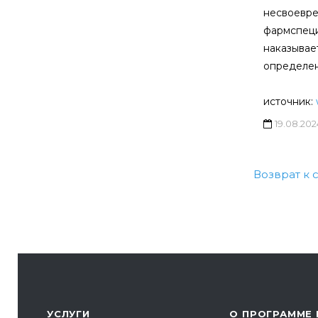
несвоевре
фармспеци
наказывае
определен
источник:
19.08.202
Возврат к 
УСЛУГИ
О ПРОГРАММЕ 