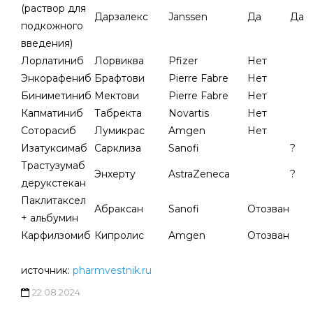
(раствор для
Дарзалекс
Janssen
Да
Да
подкожного
введения)
Лорлатиниб
Лорвиква
Pfizer
Нет
Энкорафениб
Брафтови
Pierre Fabre
Нет
Биниметиниб
Мектови
Pierre Fabre
Нет
Капматиниб
Табректа
Novartis
Нет
Соторасиб
Лумикрас
Amgen
Нет
Изатуксимаб
Сарклиза
Sanofi
?
Трастузумаб
Энхерту
AstraZeneca
?
дерукстекан
Паклитаксел
Абраксан
Sanofi
Отозван
+ альбумин
Карфилзомиб
Кипролис
Amgen
Отозван
источник:
pharmvestnik.ru
22.08.2024