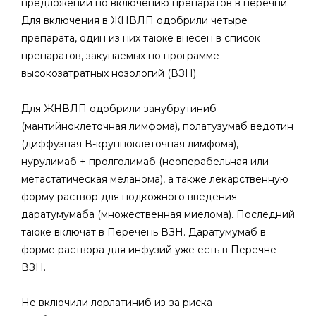
предложений по включению препаратов в перечни.
Для включения в ЖНВЛП одобрили четыре
препарата, один из них также внесен в список
препаратов, закупаемых по программе
высокозатратных нозологий (ВЗН).
Для ЖНВЛП одобрили занубрутиниб
(мантийноклеточная лимфома), полатузумаб ведотин
(диффузная В-крупноклеточная лимфома),
нурулимаб + пролголимаб (неоперабельная или
метастатическая меланома), а также лекарственную
форму раствор для подкожного введения
даратумумаба (множественная миелома). Последний
также включат в Перечень ВЗН. Даратумумаб в
форме раствора для инфузий уже есть в Перечне
ВЗН.
Не включили лорлатиниб из-за риска