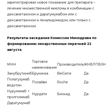
зарегистрировал новое показание для препарата –
лечение множественной миеломы в комбинации с
дексаметазоном и даратумумабом или с
дексаметазоном и леналидомидом, или только с
дексаметазоном.
Результаты заседания Комиссии Минздрава по
формированию лекарственных перечней 22
августа
Торговое
МНН
Производитель
ЖНВЛП
ВЗН
наименование
Занубрутиниб
Брукинза
BeiGene
Да
Полатузумаб
Полайви
Roche
Да
ведотин
Нурулимаб +
Нурдати
Биокад
Да
пролголимаб
Даратумумаб