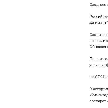
Средневзв
Российски
занимают 
Среди клю
показали к
Обновлени
Положител
упаковках)
На 87,9% 
В ассорти
«Римантад
препараты