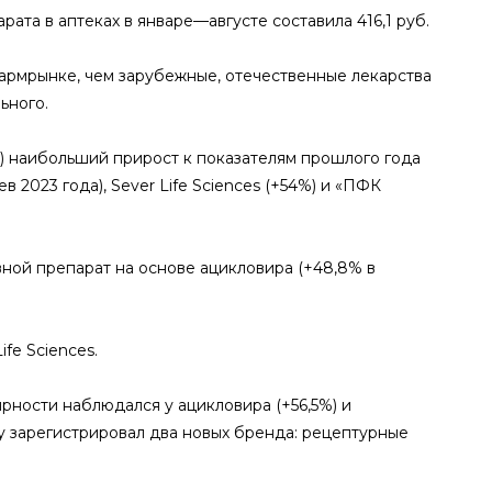
та в аптеках в январе—августе составила 416,1 руб.
рмрынке, чем зарубежные, отечественные лекарства
ьного.
 наибольший прирост к показателям прошлого года
2023 года), Sever Life Sciences (+54%) и «ПФК
ой препарат на основе ацикловира (+48,8% в
fe Sciences.
ности наблюдался у ацикловира (+56,5%) и
ду зарегистрировал два новых бренда: рецептурные