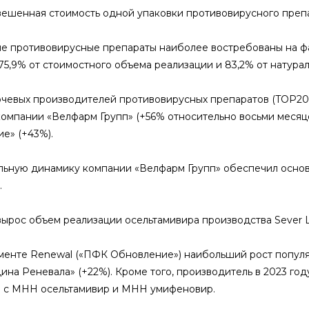
ешенная стоимость одной упаковки противовирусного препара
е противовирусные препараты наиболее востребованы на фа
75,9% от стоимостного объема реализации и 83,2% от натурал
чевых производителей противовирусных препаратов (TOP20)
омпании «Велфарм Групп» (+56% относительно восьми месяцев 
е» (+43%).
ьную динамику компании «Велфарм Групп» обеспечил основн
.
вырос объем реализации осельтамивира производства Sever Li
менте Renewal («ПФК Обновление») наибольший рост популяр
ина Реневала» (+22%). Кроме того, производитель в 2023 го
 с МНН осельтамивир и МНН умифеновир.