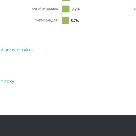
pharmvestnik.ru
списку