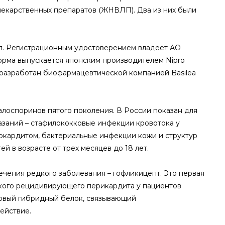
екарственных препаратов (ЖНВЛП). Два из них были
. Регистрационным удостоверением владеет АО
форма выпускается японским производителем Nipro
н разработан биофармацевтической компанией Basilea
лоспоринов пятого поколения. В России показан для
азаний – стафилококковые инфекции кровотока у
окардитом, бактериальные инфекции кожи и структур
й в возрасте от трех месяцев до 18 лет.
ения редкого заболевания – гофликицепт. Это первая
ского рецидивирующего перикардита у пациентов
новый гибридный белок, связывающий
ействие.