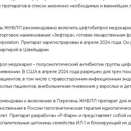
 препаратов в список жизненно необходимых и важнейших л
.
ь ЖНВЛП рекомендовано включить цефтобипрол медокарил
 торговое наименование «Зефтера», готовая лекарственная 
rporation. Препарат зарегистрирован в апреле 2024 года. О
вартирой в Швейцарии.
ол медокарил – полусинтетический антибиотик группы цефа
невмонии. В США в апреле 2024 года разрешен для трех пок
пациентов, в том числе с правосторонним инфекционным энд
ослых пациентов, внебольничная пневмония у взрослых и дете
омендован к включению в Перечень ЖНВЛП препарат для леч
инственная в России патогенетическая терапия идиопатиче
 лет. Препарат разработан «Р-Фарм» и представляет собой 
спалительные цитокины семейства ИЛ-1 и блокирующий их д