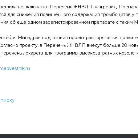
решила не включать в Перечень ЖНВЛП анагрелид. Препара
тся для снижения повышенного содержания тромбоцитов у 
ения об еще одном зарегистрированном препарате с таким М
ентября Минздрав подготовил проект распоряжения правите
Согласно проекту, в Перечень ЖНВЛП внесут больше 20 нов
 перечень лекарств для программы высокозатратных нозолог
medvestnik.ru
списку