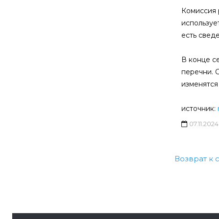
Комиссия 
используе
есть свед
В конце с
перечни. 
изменятся
источник:
07.11.2024
Возврат к 