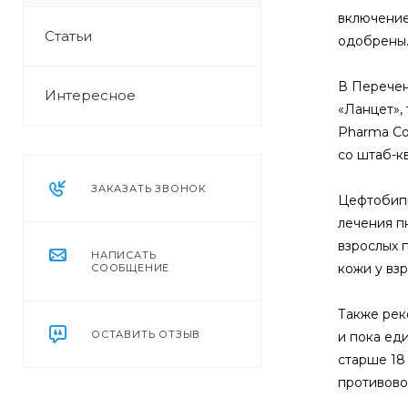
включение
Статьи
одобрены
В Перечен
Интересное
«Ланцет»,
Pharma Co
со штаб-к
ЗАКАЗАТЬ ЗВОНОК
Цефтобипр
лечения п
взрослых 
НАПИСАТЬ
кожи у взр
СООБЩЕНИЕ
Также рек
ОСТАВИТЬ ОТЗЫВ
и пока ед
старше 18
противово