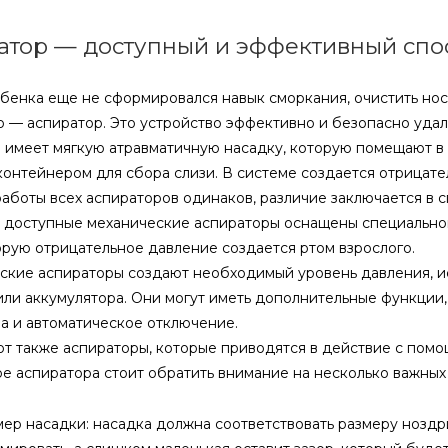
атор — доступный и эффективный сп
ебенка еще не сформировался навык сморкания, очистить н
о — аспиратор. Это устройство эффективно и безопасно удал
 имеет мягкую атравматичную насадку, которую помещают в 
 контейнером для сбора слизи. В системе создается отрицат
аботы всех аспираторов одинаков, различие заключается в с
 доступные механические аспираторы оснащены специально
орую отрицательное давление создается ртом взрослого.
ские аспираторы создают необходимый уровень давления, и
или аккумулятора. Они могут иметь дополнительные функции,
а и автоматическое отключение.
т также аспираторы, которые приводятся в действие с помо
е аспиратора стоит обратить внимание на несколько важных
ер насадки: насадка должна соответствовать размеру нозд