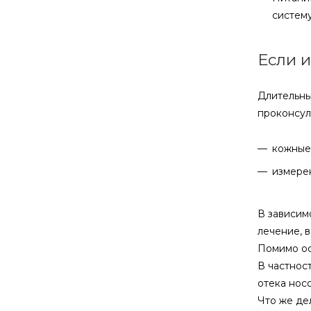
систему
Если и
Длительны
проконсул
кожные 
измере
В зависим
лечение, 
Помимо ос
В частнос
отека нос
Что же де