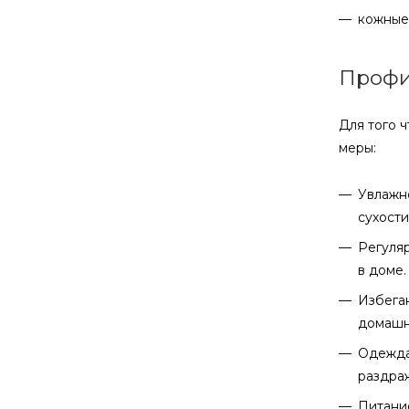
кожные 
Профи
Для того 
меры:
Увлажн
сухости
Регуляр
в доме.
Избеган
домашни
Одежда,
раздраж
Питание