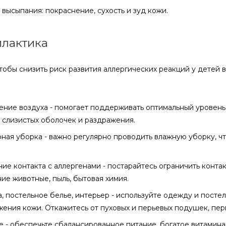
высыпания: покраснение, сухость и зуд кожи.
лактика
чтобы снизить риск развития аллергических реакций у детей
ение воздуха - помогает поддерживать оптимальный уровень
 слизистых оболочек и раздражения.
ная уборка - важно регулярно проводить влажную уборку, ч
ие контакта с аллергенами - постарайтесь ограничить конта
е животные, пыль, бытовая химия.
 постельное белье, интерьер - используйте одежду и постел
ения кожи. Откажитесь от пуховых и перьевых подушек, пери
 - обеспечьте сбалансированное питание, богатое витамин