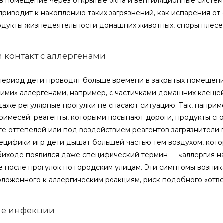
в помещение через открытые окна и вентиляционные систем
 приводит к накоплению таких загрязнений, как испарения от
одукты жизнедеятельности домашних животных, споры плесен
 контакт с аллергенами
период дети проводят больше времени в закрытых помещения
ими» аллергенами, например, с частичками домашних клеще
даже регулярные прогулки не спасают ситуацию. Так, наприм
римесей: реагенты, которыми посыпают дороги, продукты сгор
ате оттепелей или под воздействием реагентов загрязнители 
пецифики игр дети дышат большей частью тем воздухом, кото
обиходе появился даже специфический термин — «аллергия н
е после прогулок по городским улицам. Эти симптомы возника
ложенного к аллергическим реакциям, риск подобного «отве
е инфекции