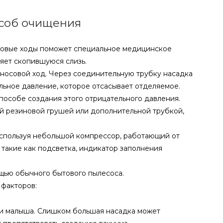
особ очищения
осовые ходы поможет специальное медицинское
яет скопившуюся слизь.
носовой ход. Через соединительную трубку насадка
ельное давление, которое отсасывает отделяемое.
пособе создания этого отрицательного давления.
й резиновой грушей или дополнительной трубкой,
спользуя небольшой компрессор, работающий от
 такие как подсветка, индикатор заполнения
щью обычного бытового пылесоса.
 факторов:
ри малыша. Слишком большая насадка может