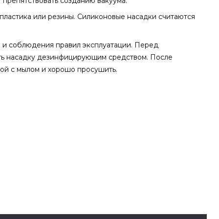
т препятствовать созданию вакуума.
 пластика или резины. Силиконовые насадки считаются
а и соблюдения правил эксплуатации. Перед
ть насадку дезинфицирующим средством. После
ой с мылом и хорошо просушить.