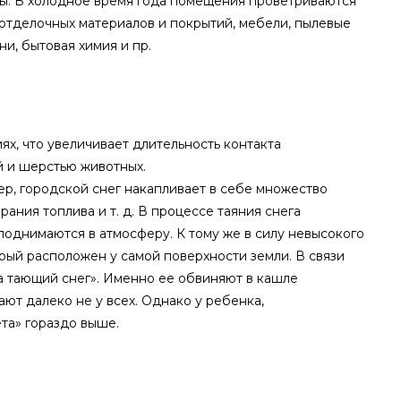
ы. В холодное время года помещения проветриваются
 отделочных материалов и покрытий, мебели, пылевые
и, бытовая химия и пр.
х, что увеличивает длительность контакта
й и шерстью животных.
ер, городской снег накапливает в себе множество
ания топлива и т. д. В процессе таяния снега
поднимаются в атмосферу. К тому же в силу невысокого
рый расположен у самой поверхности земли. В связи
а тающий снег». Именно ее обвиняют в кашле
ют далеко не у всех. Однако у ребенка,
та» гораздо выше.