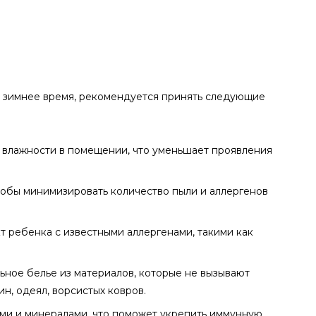
 в зимнее время, рекомендуется принять следующие
 влажности в помещении, что уменьшает проявления
тобы минимизировать количество пыли и аллергенов
кт ребенка с известными аллергенами, такими как
ьное белье из материалов, которые не вызывают
н, одеял, ворсистых ковров.
ами и минералами, что поможет укрепить иммунную