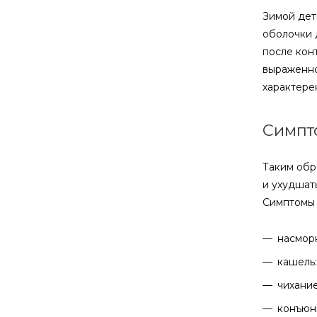
Зимой дет
оболочки 
после кон
выраженно
характере
Симпт
Таким обр
и ухудшат
Симптомы 
насморк
кашель:
чихание
конъюнк