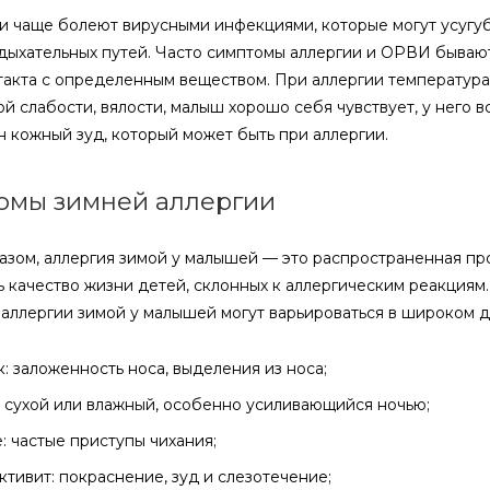
и чаще болеют вирусными инфекциями, которые могут усугуб
дыхательных путей. Часто симптомы аллергии и ОРВИ бывают
такта с определенным веществом. При аллергии температура т
й слабости, вялости, малыш хорошо себя чувствует, у него 
н кожный зуд, который может быть при аллергии.
омы зимней аллергии
азом, аллергия зимой у малышей — это распространенная пр
ь качество жизни детей, склонных к аллергическим реакциям.
аллергии зимой у малышей могут варьироваться в широком д
: заложенность носа, выделения из носа;
 сухой или влажный, особенно усиливающийся ночью;
: частые приступы чихания;
тивит: покраснение, зуд и слезотечение;