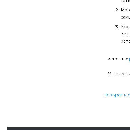
трав
Мате
сам
Уход
исп
испо
источник:
11.02.2025
Возврат к 