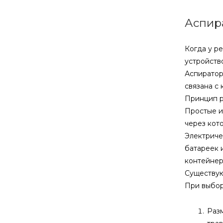
Аспир
Когда у р
устройств
Аспиратор
связана с
Принцип р
Простые и
через кот
Электриче
батареек 
контейнер
Существую
При выбор
Разм