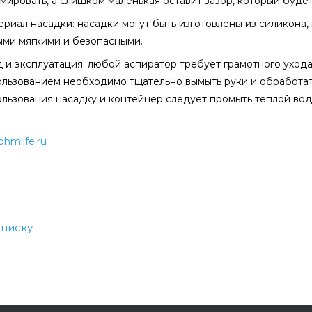
мировать, а слишком маленькая оставит зазор, который буде
риал насадки: насадки могут быть изготовлены из силикона,
ыми мягкими и безопасными.
 и эксплуатация: любой аспиратор требует грамотного уход
ользованием необходимо тщательно вымыть руки и обработа
льзования насадку и контейнер следует промыть теплой вод
phmlife.ru
списку