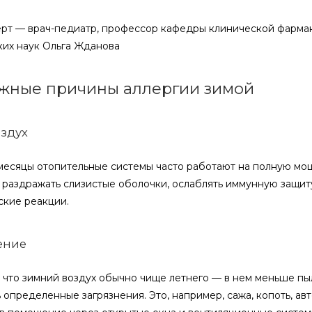
рт — врач-педиатр, профессор кафедры клинической фармак
их наук Ольга Жданова
жные причины аллергии зимой
оздух
месяцы отопительные системы часто работают на полную мощн
 раздражать слизистые оболочки, ослаблять иммунную защиту
ские реакции.
ение
, что зимний воздух обычно чище летнего — в нем меньше пы
 определенные загрязнения. Это, например, сажа, копоть, а