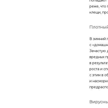
попадают 
реже, что
клещи, пр
Плотный
В зимний 
с «домашн
Зачастую 
вредных п
в результ
роста и с
с этим в 
и насморк
предраспо
Вирусны