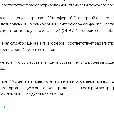
 соответствует зарегистрированной стоимости похожего преп
асовала цену на препарат "Риноферон". Это первый отечеств
 дозированный" в рамках МНН "Интерферон альфа-2b". Препа
спираторных вирусных инфекций (ОРВИ)", - говорится в сооб
анная службой цена на "Риноферон" соответствует зарегис
Гриппферон", - уточняется там.
метила, что согласованная цена составляет 342 рубля за со
за.
ание ФАС цены на новый отечественный биоаналог повысит д
В медорганизациях он должен предоставляться в рамках про
ой помощи", - подчеркивают в ФАС.
ria.ru