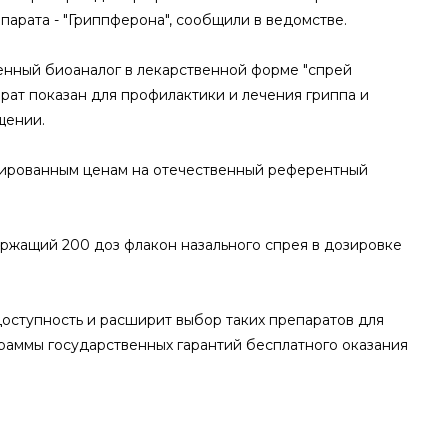
арата - "Гриппферона", сообщили в ведомстве.
енный биоаналог в лекарственной форме "спрей
рат показан для профилактики и лечения гриппа и
щении.
трированным ценам на отечественный референтный
держащий 200 доз флакон назального спрея в дозировке
оступность и расширит выбор таких препаратов для
граммы государственных гарантий бесплатного оказания