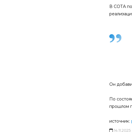
В СОТА по
реализаци
Он добави
По состоян
прошлом г
источник:
14.11.2025