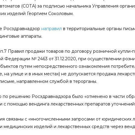
автоматов (СОТА) за подписью начальника Управления органи
их изделий Георгием Соколовым.
е Росздравнадзор
направил
в территориальные органы пись
динговые аппараты.
 п.7 Правил продажи товаров по договору розничной купли
й Федерации № 2463 от 31.12.2020, при осуществлении розн
объектов путем непосредственного ознакомления потребителя
е, на улице и в иных местах) не допускается продажа лекар
 письме, направленном службой в терорганы.
о по решению Росздравнадзора было «отменено в части обр
и с помощью вендинга лекарственных препаратов уточнений 
ия связаны с «многочисленными запросами от юридических 
и медицинских изделий и лекарственных средств через венд