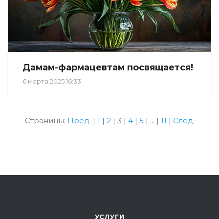
Дамам-фармацевтам посвящается!
6 марта 2025 16:33
Страницы:
Пред.
|
1
|
2
|
3
|
4
|
5
|
...
|
11
|
След.
УСЛУГИ